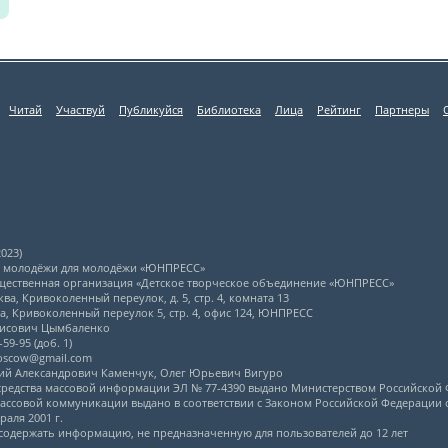
Читай
Участвуй
Публикуйся
Библиотека
Лица
Рейтинг
Партнеры
023)
л молодёжи для молодёжи «ЮНПРЕСС»
щественная организация «Детское творческое объединение «ЮНПРЕСС»
ва, Кривоколенный переулок, д. 5, стр. 4, комната 13
ва, Кривоколенный переулок 5, стр. 4, офис 124, ЮНПРЕСС
рисович Цымбаленко
59-95 (доб. 1)
moscow@gmail.com
ний Александрович Каменчук, Олег Юрьевич Вигуро
 средства массовой информации ЭЛ № 77-4390 выдано Министерством Российской 
ассовой коммуникации выдано в соответствии с Законом Российской Федерации от
аля 2001 г.
содержать информацию, не предназначенную для пользователей до 12 лет