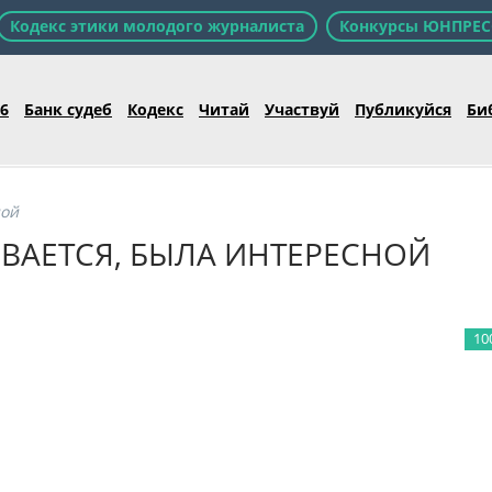
Кодекс этики молодого журналиста
Конкурсы ЮНПРЕС
26
Банк судеб
Кодекс
Читай
Участвуй
Публикуйся
Би
ной
ВАЕТСЯ, БЫЛА ИНТЕРЕСНОЙ
10