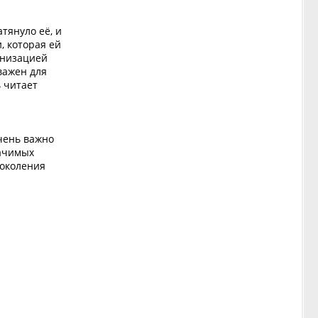
тянуло её, и
, которая ей
анизацией
важен для
ь читает
чень важно
начимых
поколения