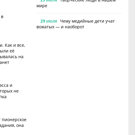
ИЮЛЯ
мире
 в
29
Чему медийные дети учат
ИЮЛЯ
вожатых — и наоборот
. Как и все,
были её
дывалась на
танет
асса и
оторых не
пка
т пионерское
адания, она