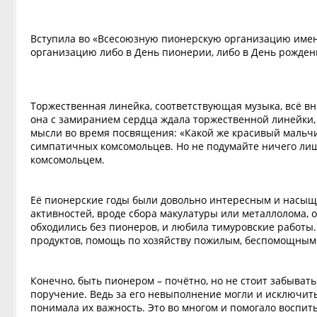
Вступила во «Всесоюзную пионерскую организацию имени
организацию либо в День пионерии, либо в День рожден
Торжественная линейка, соответствующая музыка, всё вни
она с замиранием сердца ждала торжественной линейки,
мысли во время посвящения: «Какой же красивый мальчи
симпатичных комсомольцев. Но не подумайте ничего лишне
комсомольцем.
Её пионерские годы были довольно интересным и насыще
активностей, вроде сбора макулатуры или металлолома, о
обходились без пионеров, и любила тимуровские работы.
продуктов, помощь по хозяйству пожилым, беспомощным
Конечно, быть пионером – почётно, но не стоит забывать
поручение. Ведь за его невыполнение могли и исключить
понимала их важность. Это во многом и помогало воспиты