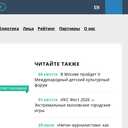
С
EN
блиотека
Лица
Рейтинг
Партнеры
О нас
ЧИТАЙТЕ ТАКЖЕ
05
В Москве пройдет V
АВГУСТА
Международный детский культурный
форум
0 лет пионерии
01
ИКС Фест 2026 —
АВГУСТА
Экстремальные московские городские
игры
29
«Нити» журналистики: как
ИЮЛЯ