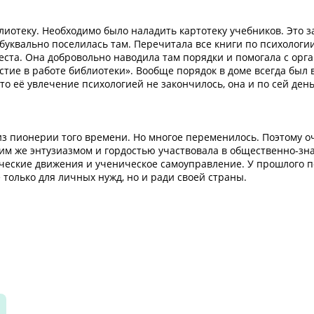
иотеку. Необходимо было наладить картотеку учебников. Это за
буквально поселилась там. Перечитала все книги по психологии
места. Она добровольно наводила там порядки и помогала с орг
астие в работе библиотеки». Вообще порядок в доме всегда был 
что её увлечение психологией не закончилось, она и по сей ден
з пионерии того времени. Но многое переменилось. Поэтому о
ким же энтузиазмом и гордостью участвовала в общественно-з
тические движения и ученическое самоуправление. У прошлого 
только для личных нужд, но и ради своей страны.