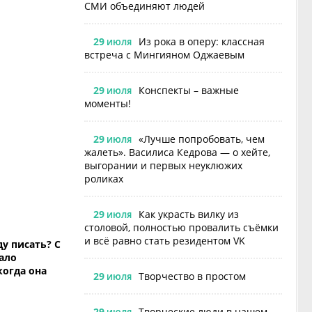
СМИ объединяют людей
29
Из рока в оперу: классная
ИЮЛЯ
встреча с Мингияном Оджаевым
29
Конспекты – важные
ИЮЛЯ
моменты!
29
«Лучше попробовать, чем
ИЮЛЯ
жалеть». Василиса Кедрова — о хейте,
выгорании и первых неуклюжих
роликах
29
Как украсть вилку из
ИЮЛЯ
столовой, полностью провалить съёмки
и всё равно стать резидентом VK
ду писать? С
ало
когда она
29
Творчество в простом
ИЮЛЯ
29
Творческие люди в нашем