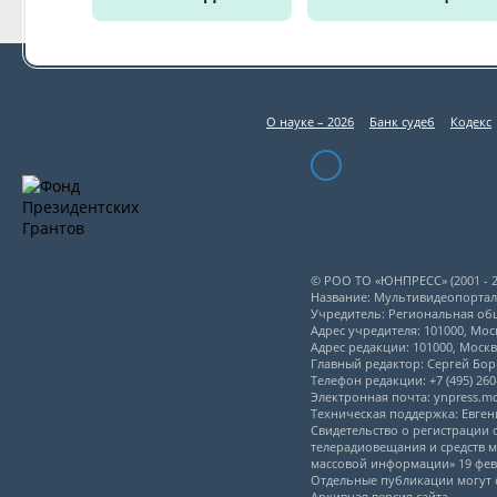
О науке – 2026
Банк судеб
Кодекс
© РОО ТО «ЮНПРЕСС» (2001 - 2
Название: Мультивидеопорта
Учредитель: Региональная об
Адрес учредителя: 101000, Моск
Адрес редакции: 101000, Моск
Главный редактор: Сергей Бо
Телефон редакции: +7 (495) 260-
Электронная почта: ynpress.
Техническая поддержка: Евге
Свидетельство о регистрации
телерадиовещания и средств м
массовой информации» 19 февр
Отдельные публикации могут 
Архивная версия сайта