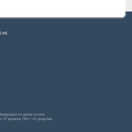
О нас
Федерации по делам печати,
 27 декабря 1991 г «О средствах