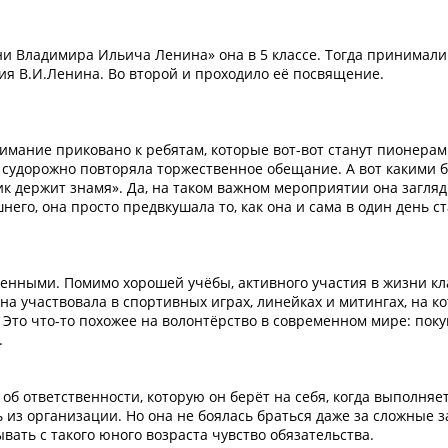
 Владимира Ильича Ленина» она в 5 классе. Тогда принимали
ия В.И.Ленина. Во второй и проходило её посвящение.
мание приковано к ребятам, которые вот-вот станут пионерами
 судорожно повторяла торжественное обещание. А вот какими 
к держит знамя». Да, на таком важном мероприятии она загля
го, она просто предвкушала то, как она и сама в один день с
нными. Помимо хорошей учёбы, активного участия в жизни кл
на участвовала в спортивных играх, линейках и митингах, на к
 Это что-то похожее на волонтёрство в современном мире: поку
.
 об ответственности, которую он берёт на себя, когда выполняе
 из организации. Но она не боялась браться даже за сложные з
вать с такого юного возраста чувство обязательства.