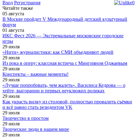
Вход
Регистрация
0
Читайте также
05
августа
В Москве пройдет V Международный детский культурный
форум
01
августа
ИКС Фест 2026 — Экстремальные московские городские
игры
29
июля
«Нити» журналистики: как СМИ объединяют людей
29
июля
Из рока в оперу: классная встреча с Мингияном Оджаевым
29
июля
Конспекты – важные моменты!
29
июля
«Лучше попробовать, чем жалеть». Василиса Кедрова — о
хейте, выгорании и первых неуклюжих роликах
29
июля
Как украсть вилку из столовой, полностью провалить съёмки
и всё равно стать резидентом VK
29
июля
Творчество в простом
29
июля
Творческие люди в нашем мире
29
июля