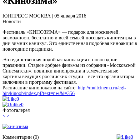
«Кинозима»
ЮНПРЕСС МОСКВА | 05
января
2016
Новости
Фестиваль «КИНОЗИМА» — подарок для москвичей,
возможность бесплатно и всей семьей посещать кинотеатры в
дни зимних каникул. Это единственная подобная киноакция в
новогодние праздники.
Это единственная подобная киноакция в новогодние
праздники. Старые добрые фильмы из собрания «Московской
Синематеки», новинки кинопроката и замечательные
картины ведущих российских студий – все это организаторы
включили в программу фестиваля.
Расписание кинопоказов на сайте:
http://multcinema.ru/cgi-
bin/kinoob/index.pl?text=nw&i=356
0
0
Фотогалерея
<
>
Комментарии (0)
0