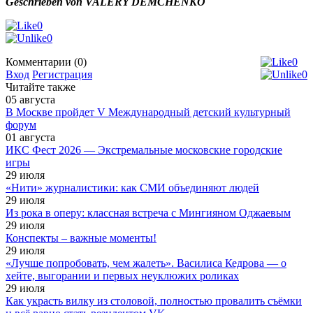
Geschrieben von VALERY DEMCHENKO
0
0
Комментарии (0)
0
Вход
Регистрация
0
Читайте также
05
августа
В Москве пройдет V Международный детский культурный
форум
01
августа
ИКС Фест 2026 — Экстремальные московские городские
игры
29
июля
«Нити» журналистики: как СМИ объединяют людей
29
июля
Из рока в оперу: классная встреча с Мингияном Оджаевым
29
июля
Конспекты – важные моменты!
29
июля
«Лучше попробовать, чем жалеть». Василиса Кедрова — о
хейте, выгорании и первых неуклюжих роликах
29
июля
Как украсть вилку из столовой, полностью провалить съёмки