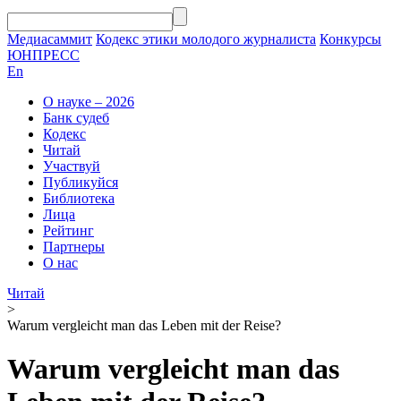
Медиасаммит
Кодекс этики молодого журналиста
Конкурсы
ЮНПРЕСС
En
О науке – 2026
Банк судеб
Кодекс
Читай
Участвуй
Публикуйся
Библиотека
Лица
Рейтинг
Партнеры
О нас
Читай
>
Warum vergleicht man das Leben mit der Reise?
Warum vergleicht man das