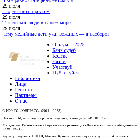
и всё равно стать резидентом VK
29
июля
Творчество в простом
29
июля
Творческие люди в нашем мире
29
июля
Чему медийные дети учат вожатых — и наоборот
О науке – 2026
Банк судеб
Кодекс
Читай
Участвуй
Публикуйся
Библиотека
Лица
Рейтинг
Партнеры
О нас
© РОО ТО «ЮНПРЕСС» (2001 - 2023)
Название: Мультивидеопортал молодёжи для молодёжи «ЮНПРЕСС»
Учредитель: Региональная общественная организация «Детское творческое объединение
«ЮНПРЕСС»
Адрес учредителя: 101000, Москва, Кривоколенный переулок, д. 5, стр. 4, комната 13