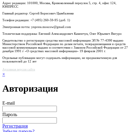
Адрес редакции: 101000, Москва, Кривоколенный переулок 5, стр. 4, офис 124,
ЮНПРЕСС
Главный редактор: Сергей Борисович Цымбаленко
Телефон редакции: +7 (495) 260-59-95 (доб. 1)
Электронная почта: ynpress.moscow@gmail.com
Техническая поддержка: Евгений Александрович Каменчук, Олег Юрьевич Вигуро
Свидетельство о регистрации средства массовой информации ЭЛ № 77-4390 выдано
Министерством Российской Федерации по делам печати, телерадиовещания и средств
массовой коммуникации выдано в соответствии с Законом Российской Федерации от 27
декабря 1991 г «О средствах массовой информации» 19 февраля 2001 г.
Отдельные публикации могут содержать информацию, не предназначенную для
пользователей до 12 лет
Архивная версия сайта
×
Авторизация
E-mail
Пароль
Регистрация
Забыли пароль?