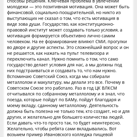
способы решения. Ключевая проблема в увлечении
молодежи — это позитивная мотивация. Она может быть
финансовой, социально-поощрительной, но никто из
выступающих не сказал о том, что есть мотивация в
виде зова души. Государство, как конституционно-
правовой институт может создавать только условия, а
мотивация формируется объективно лично самим
человеком. На ее формирование влияют СМИ, прогулки
во дворе и другие аспекты. Это сложнейший вопрос и он
не решается, как нажать на пульт телевизора и
переключить канал. Нужно помнить о том, что само
государство делает условия для нас, а мы должны под
них подстраиваться и создавать то, что нам нужно.
Вспоминаю Советский Союз, когда мы собирали
металлолом и макулатуру, мы делали это все. Почему в
Советском Союзе это работало. Раз в год ЦК ВЛКСМ
отчитывался по собранному металлолому и я знал, что
поезда, которые пойдут по БАМу, пойдут благодаря и
моему вкладу, сданному металлолому. Деятельность
должна быть полезна не только тем, кто создает, но и для
других, и желательно для большего количества людей.
Если давать что-то просто так, то будет неинтересно.
Желательно, чтобы ребята сами вкладывались. Вот
возьмем пример Ивановского колледжа пищевой