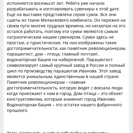
исполняется восемьсот лет. Ребята уже начали
разрабатывать и изготавливать сувениры к этой дате.
Еще на выставке представлена серия сумок. Все они
сшиты из ткани Меланжевого комбината. Он пережил на
своем пути многие трудные времена, но несмотря на это
остался работать, поэтому эти сумки являются самым
патриотическим нашим сувениром. Сумки здесь не
простые, а туристические. На них изображены такие
достопримечательности, как памятник революционерам,
парашютист, дом – птица, главный почтамт,
водонапорная башня на набережной. Парашютист
символизирует самый крупный завод в России и полный
цикл по производству парашютов Иванова. Этот завод
является уникальным, единственным в нашей стране.
Памятник революционерам – главная
достопримечательность, которую видят с вокзала люди,
когда приезжают к нам в город. Дом–птица – это объект
конструктивизма, которым знаменит город Иваново.
Водонапорная башня – это остатки нашего фабричного
прошлого.
Здесь также есть и новые событийные сувениры.