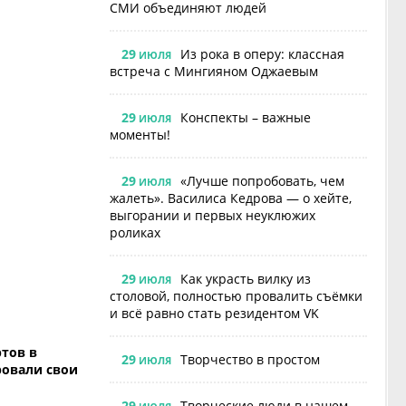
СМИ объединяют людей
29
Из рока в оперу: классная
ИЮЛЯ
встреча с Мингияном Оджаевым
29
Конспекты – важные
ИЮЛЯ
моменты!
29
«Лучше попробовать, чем
ИЮЛЯ
жалеть». Василиса Кедрова — о хейте,
выгорании и первых неуклюжих
роликах
29
Как украсть вилку из
ИЮЛЯ
столовой, полностью провалить съёмки
и всё равно стать резидентом VK
тов в
29
Творчество в простом
ИЮЛЯ
ровали свои
29
Творческие люди в нашем