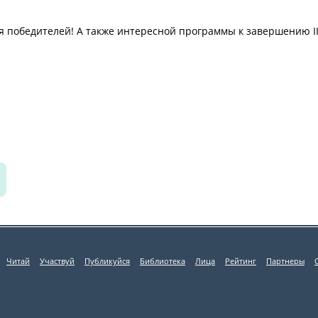
я победителей! А также интересной программы к завершению I
Читай
Участвуй
Публикуйся
Библиотека
Лица
Рейтинг
Партнеры