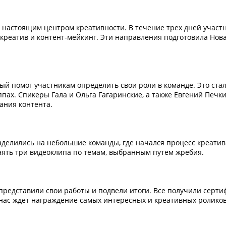
л настоящим центром креативности. В течение трех дней участ
, креатив и контент-мейкинг. Эти направления подготовила Нов
рый помог участникам определить свои роли в команде. Это ста
пах. Спикеры Гала и Ольга Гагаринские, а также Евгений Печк
ания контента.
зделились на небольшие команды, где начался процесс креатив
нять три видеоклипа по темам, выбранным путем жребия.
представили свои работы и подвели итоги. Все получили серти
 нас ждёт награждение самых интересных и креативных роликов