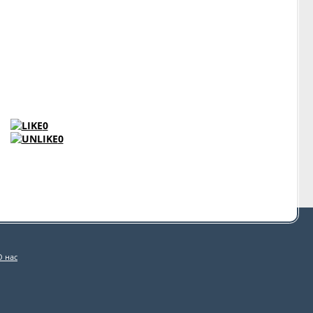
I
0
0
О нас