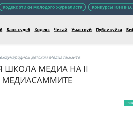
Кодекс этики молодого журналиста
Конкурсы ЮНПРЕС
26
Банк судеб
Кодекс
Читай
Участвуй
Публикуйся
Би
 Международном детском Медиасаммите
Я ШКОЛА МЕДИА НА II
 МЕДИАСАММИТЕ
юно