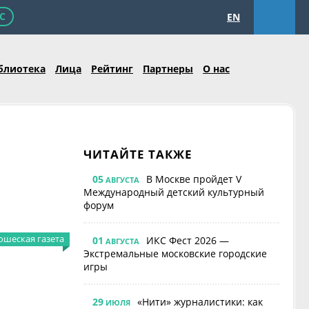
С
EN
блиотека
Лица
Рейтинг
Партнеры
О нас
ЧИТАЙТЕ ТАКЖЕ
05
В Москве пройдет V
АВГУСТА
Международный детский культурный
форум
шеская газета
01
ИКС Фест 2026 —
АВГУСТА
Экстремальные московские городские
игры
29
«Нити» журналистики: как
ИЮЛЯ