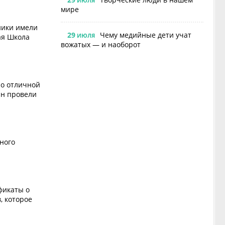
ИЮЛЯ
мире
ники имели
29
Чему медийные дети учат
ИЮЛЯ
ая Школа
вожатых — и наоборот
ло отличной
ин провели
ного
фикаты о
, которое