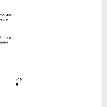
ков мне
мне и
й раз я
Ивана
+15
0