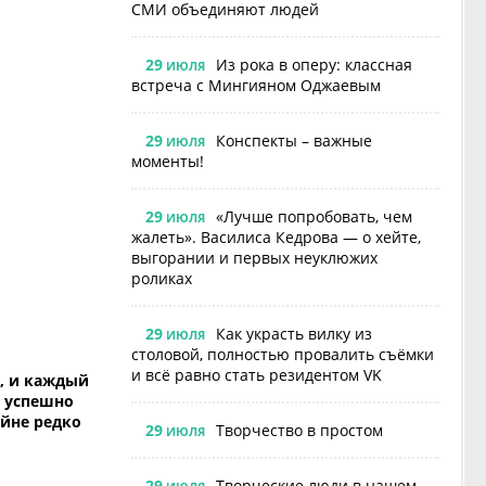
СМИ объединяют людей
29
Из рока в оперу: классная
ИЮЛЯ
встреча с Мингияном Оджаевым
29
Конспекты – важные
ИЮЛЯ
моменты!
29
«Лучше попробовать, чем
ИЮЛЯ
жалеть». Василиса Кедрова — о хейте,
выгорании и первых неуклюжих
роликах
29
Как украсть вилку из
ИЮЛЯ
столовой, полностью провалить съёмки
и всё равно стать резидентом VK
, и каждый
е успешно
айне редко
29
Творчество в простом
ИЮЛЯ
29
Творческие люди в нашем