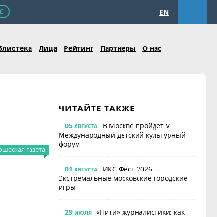
С
EN
блиотека
Лица
Рейтинг
Партнеры
О нас
ЧИТАЙТЕ ТАКЖЕ
05
В Москве пройдет V
АВГУСТА
Международный детский культурный
форум
шеская газета
01
ИКС Фест 2026 —
АВГУСТА
Экстремальные московские городские
игры
29
«Нити» журналистики: как
ИЮЛЯ