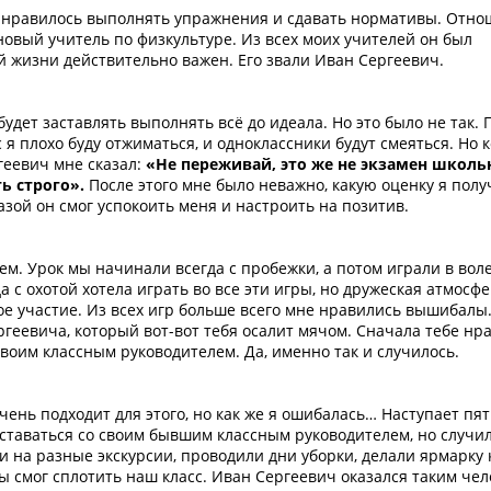
е нравилось выполнять упражнения и сдавать нормативы. Отно
 новый учитель по физкультуре. Из всех моих учителей он был
ей жизни действительно важен. Его звали Иван Сергеевич.
дет заставлять выполнять всё до идеала. Но это было не так.
я плохо буду отжиматься, и одноклассники будут смеяться. Но к
геевич мне сказал:
«Не переживай, это же не экзамен школь
ть строго».
После этого мне было неважно, какую оценку я полу
зой он смог успокоить меня и настроить на позитив.
вием. Урок мы начинали всегда с пробежки, а потом играли в вол
 с охотой хотела играть во все эти игры, но дружеская атмосфе
ое участие. Из всех игр больше всего мне нравились вышибалы
ергеевича, который вот-вот тебя осалит мячом. Сначала тебе нр
твоим классным руководителем. Да, именно так и случилось.
чень подходит для этого, но как же я ошибалась… Наступает пят
ставаться со своим бывшим классным руководителем, но случило
и на разные экскурсии, проводили дни уборки, делали ярмарку 
ры смог сплотить наш класс. Иван Сергеевич оказался таким чел