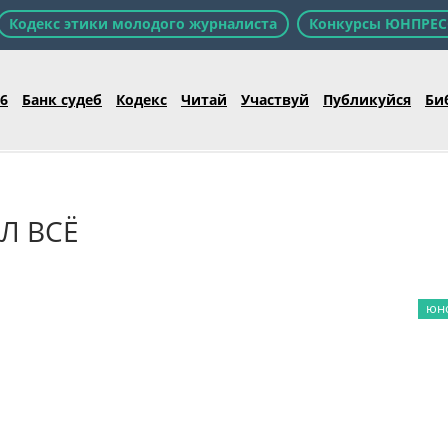
Кодекс этики молодого журналиста
Конкурсы ЮНПРЕС
26
Банк судеб
Кодекс
Читай
Участвуй
Публикуйся
Би
Л ВСЁ
юно