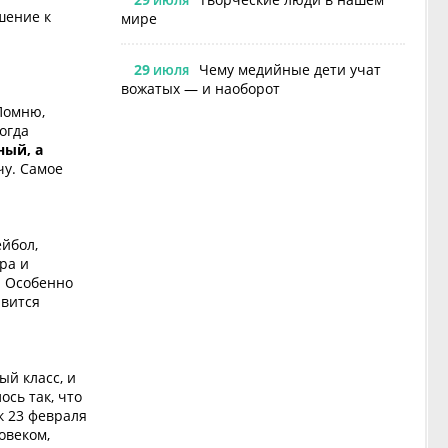
ИЮЛЯ
шение к
мире
29
Чему медийные дети учат
ИЮЛЯ
вожатых — и наоборот
 Помню,
огда
ный, а
чу. Самое
ейбол,
ра и
. Особенно
авится
ый класс, и
сь так, что
к 23 февраля
овеком,