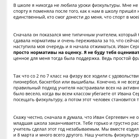
В школе я никогда не любила уроки физкультуры. Мне н
спорту я поменяла после того, как к нам в школу пришёл
единственный, кто смог донести до меня, что спорт в мо
Сначала он показался мне типичным учителем, который бу
сдавала нормативы и очень переживала за то, что сейчас 
наступила моя очередь и я начала отжиматься, Иван Сер
просто нормативы на оценку. Я не буду тебя оценива
ценное для меня тогда была поддержка. Ведь простой фра
Так что со 2 по 7 класс на физру все ходили с удовольст
пионербол, баскетбол или вышибалы. Конечно, я не всегда
правильный подход учителя настраивали всех на активн
было весело, когда вы всем классом убегаете от Ивана С
посещать физкультуру, а потом этот человек становится 
Скажу честно, сначала я думала, что Иван Сергеевич не о
младшая школа заканчивается. Тебе горько и грустно рас
учитель сделал этот год незабываемым. Мы вместе ездил
и 8 марта и много всего другого. Наш учитель физкульту