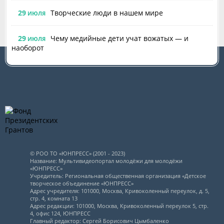
29
Творческие люди в нашем мире
ИЮЛЯ
29
Чему медийные дети учат вожатых — и
ИЮЛЯ
наоборот
© РОО ТО «ЮНПРЕСС» (2001 - 2023)
Название: Мультивидеопортал молодёжи для молодёжи
«ЮНПРЕСС»
Учредитель: Региональная общественная организация «Детское
творческое объединение «ЮНПРЕСС»
Адрес учредителя: 101000, Москва, Кривоколенный переулок, д. 5,
стр. 4, комната 13
Адрес редакции: 101000, Москва, Кривоколенный переулок 5, стр.
4, офис 124, ЮНПРЕСС
Главный редактор: Сергей Борисович Цымбаленко