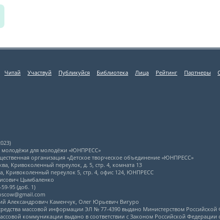
Читай
Участвуй
Публикуйся
Библиотека
Лица
Рейтинг
Партнеры
023)
л молодёжи для молодёжи «ЮНПРЕСС»
щественная организация «Детское творческое объединение «ЮНПРЕСС»
ва, Кривоколенный переулок, д. 5, стр. 4, комната 13
ва, Кривоколенный переулок 5, стр. 4, офис 124, ЮНПРЕСС
рисович Цымбаленко
59-95 (доб. 1)
moscow@gmail.com
ний Александрович Каменчук, Олег Юрьевич Вигуро
 средства массовой информации ЭЛ № 77-4390 выдано Министерством Российской 
ассовой коммуникации выдано в соответствии с Законом Российской Федерации от