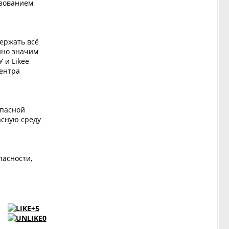
ьзованием
держать всё
нно значим
 и Likee
Центра
опасной
асную среду
пасности,
+5
0