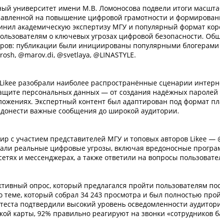
ный университет имени М.В. Ломоносова подвели итоги масшт
равленной на повышение цифровой грамотности и формирован
динил академическую экспертизу МГУ и популярный формат коро
пользователям о ключевых угрозах цифровой безопасности. Об
отров: публикации были инициированы популярными блогерами
rosh, @marov.di, @svetlaya, @LINASTYLE.
Likee разобрали наиболее распространённые сценарии интерн
ащите персональных данных — от создания надёжных паролей
ложениях. Экспертный контент был адаптирован под формат п
 донести важные сообщения до широкой аудитории.
 с участием представителей МГУ и топовых авторов Likee — 
брали реальные цифровые угрозы, включая вредоносные програ
етях и мессенджерах, а также ответили на вопросы пользовате
тивный опрос, который предлагался пройти пользователям по
о теме, который собрал 34 243 просмотра и был полностью прой
 теста подтвердили высокий уровень осведомленности аудитор
ской карты, 92% правильно реагируют на звонки «сотрудников б