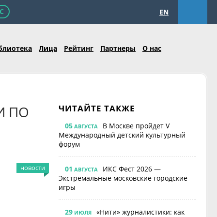
С
EN
блиотека
Лица
Рейтинг
Партнеры
О нас
И ПО
ЧИТАЙТЕ ТАКЖЕ
05
В Москве пройдет V
АВГУСТА
Международный детский культурный
форум
новости
01
ИКС Фест 2026 —
АВГУСТА
Экстремальные московские городские
игры
29
«Нити» журналистики: как
ИЮЛЯ