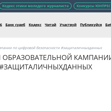
Кодекс этики молодого журналиста
Конкурсы ЮНПРЕС
26
Банк судеб
Кодекс
Читай
Участвуй
Публикуйся
Би
кампании по цифровой безопасности #защиталичныхданных
ГИ ОБРАЗОВАТЕЛЬНОЙ КАМПАНИ
 #ЗАЩИТАЛИЧНЫХДАННЫХ