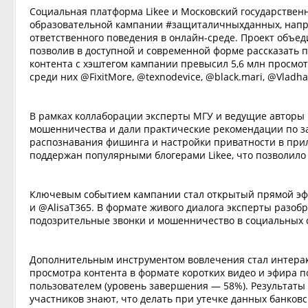
Социальная платформа Likee и Московский государствен
образовательной кампании #защиталичныхданных, нап
ответственного поведения в онлайн-среде. Проект объе
позволив в доступной и современной форме рассказать 
контента с хэштегом кампании превысил 5,6 млн просм
среди них @FixitMore, @texnodevice, @black.mari, @Vladha
В рамках коллаборации эксперты МГУ и ведущие авторы 
мошенничества и дали практические рекомендации по з
распознавания фишинга и настройки приватности в при
поддержан популярными блогерами Likee, что позволило
Ключевым событием кампании стал открытый прямой эфир
и @AlisaT365. В формате живого диалога эксперты разо
подозрительные звонки и мошенничество в социальных с
Дополнительным инструментом вовлечения стал интерак
просмотра контента в формате коротких видео и эфира п
пользователем (уровень завершения — 58%). Результаты
участников знают, что делать при утечке данных банков