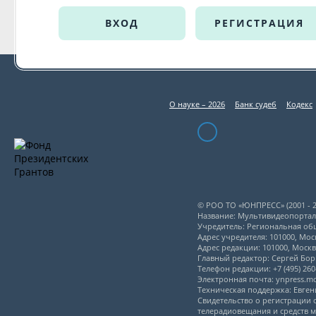
ВХОД
РЕГИСТРАЦИЯ
О науке – 2026
Банк судеб
Кодекс
© РОО ТО «ЮНПРЕСС» (2001 - 2
Название: Мультивидеопорта
Учредитель: Региональная об
Адрес учредителя: 101000, Моск
Адрес редакции: 101000, Моск
Главный редактор: Сергей Бо
Телефон редакции: +7 (495) 260-
Электронная почта: ynpress.
Техническая поддержка: Евге
Свидетельство о регистрации
телерадиовещания и средств м