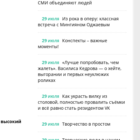
СМИ объединяют людей
29
Из рока в оперу: классная
ИЮЛЯ
встреча с Мингияном Оджаевым
29
Конспекты – важные
ИЮЛЯ
моменты!
29
«Лучше попробовать, чем
ИЮЛЯ
жалеть». Василиса Кедрова — о хейте,
выгорании и первых неуклюжих
роликах
29
Как украсть вилку из
ИЮЛЯ
столовой, полностью провалить съёмки
и всё равно стать резидентом VK
л высокий
29
Творчество в простом
ИЮЛЯ
29
Творческие люди в нашем