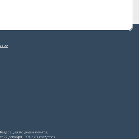
О нас
Федерации по делам печати,
 27 декабря 1991 г «О средствах