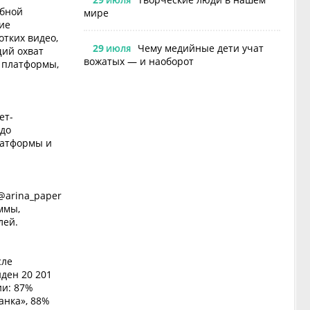
ИЮЛЯ
абной
мире
ие
тких видео,
29
Чему медийные дети учат
ИЮЛЯ
щий охват
вожатых — и наоборот
 платформы,
ет-
 до
латформы и
@arina_paper
ммы,
лей.
сле
ден 20 201
ии: 87%
анка», 88%