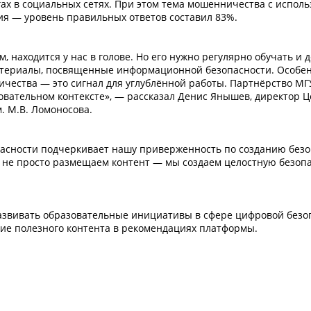
ах в социальных сетях. При этом тема мошенничества с испол
ия — уровень правильных ответов составил 83%.
находится у нас в голове. Но его нужно регулярно обучать и 
материалы, посвященные информационной безопасности. Особе
чества — это сигнал для углублённой работы. Партнёрство МГУ
овательном контексте», — рассказал Денис Янышев, директор 
. М.В. Ломоносова.
пасности подчеркивает нашу приверженность по созданию без
мы не просто размещаем контент — мы создаем целостную безоп
развивать образовательные инициативы в сфере цифровой безо
ие полезного контента в рекомендациях платформы.