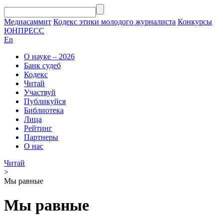
Медиасаммит
Кодекс этики молодого журналиста
Конкурсы
ЮНПРЕСС
En
О науке – 2026
Банк судеб
Кодекс
Читай
Участвуй
Публикуйся
Библиотека
Лица
Рейтинг
Партнеры
О нас
Читай
>
Мы равные
Мы равные