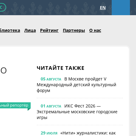
С
EN
блиотека
Лица
Рейтинг
Партнеры
О нас
ЛО
ЧИТАЙТЕ ТАКЖЕ
05
В Москве пройдет V
АВГУСТА
Международный детский культурный
форум
ьный репортёр
01
ИКС Фест 2026 —
АВГУСТА
Экстремальные московские городские
игры
29
«Нити» журналистики: как
ИЮЛЯ