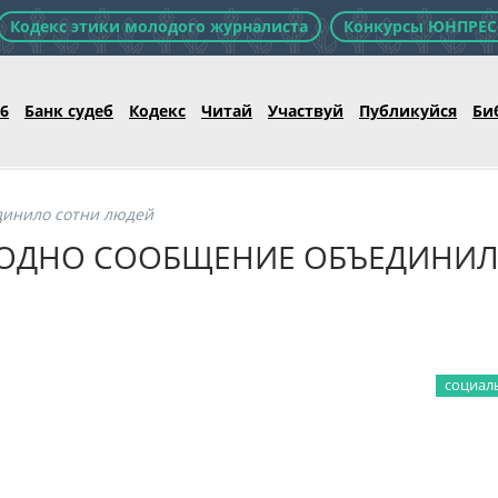
Кодекс этики молодого журналиста
Конкурсы ЮНПРЕС
26
Банк судеб
Кодекс
Читай
Участвуй
Публикуйся
Би
единило сотни людей
К ОДНО СООБЩЕНИЕ ОБЪЕДИНИ
социал