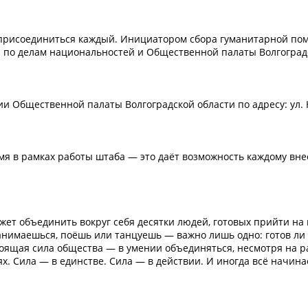
т присоединиться каждый. Инициатором сбора гуманитарной п
а по делам национальностей и Общественной палаты Волгоград
и Общественной палаты Волгоградской области по адресу: ул.
мя в рамках работы штаба — это даёт возможность каждому вне
ожет объединить вокруг себя десятки людей, готовых прийти на
 занимаешься, поёшь или танцуешь — важно лишь одно: готов ли
тоящая сила общества — в умении объединяться, несмотря на р
. Сила — в единстве. Сила — в действии. И иногда всё начина