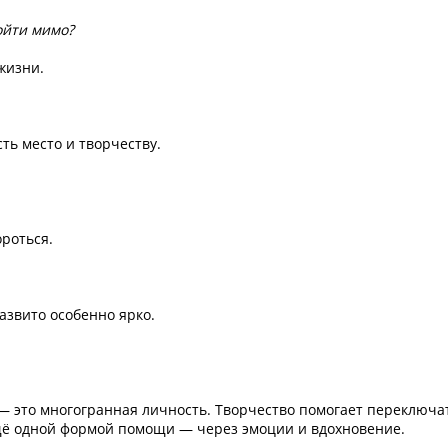
ойти мимо?
жизни.
ть место и творчеству.
ороться.
азвито особенно ярко.
 — это многогранная личность. Творчество помогает переключа
щё одной формой помощи — через эмоции и вдохновение.