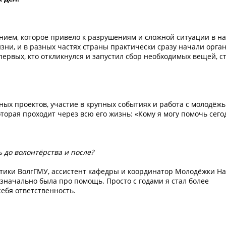
ением, которое привело к разрушениям и сложной ситуации в н
изни, и в разных частях страны практически сразу начали орга
ервых, кто откликнулся и запустил сбор необходимых вещей, с
ных проектов, участие в крупных событиях и работа с молодёжь
оторая проходит через всю его жизнь: «Кому я могу помочь сего
ь до волонтёрства и после?
тики ВолгГМУ, ассистент кафедры и координатор Молодёжки Н
изначально была про помощь. Просто с годами я стал более
ебя ответственность.