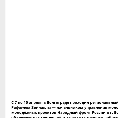
С 7 по 10 апреля в Волгограде проходил региональный
Рафаэлем Зейналлы — начальником управления мол
молодёжных проектов Народный фронт России в г. Во
объединить сотни людей и запустить цепочку добрых