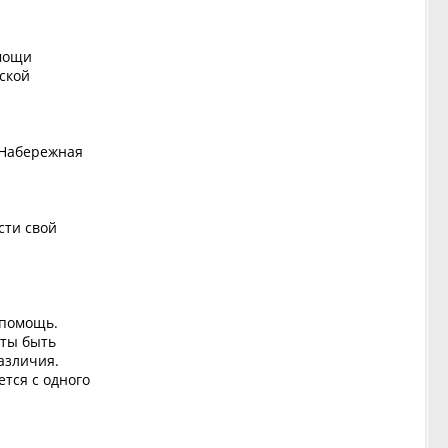
омощи
ской
 Набережная
сти свой
 помощь.
 ты быть
азличия.
ется с одного