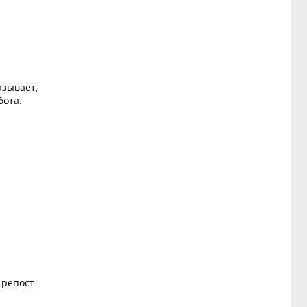
азывает,
бота.
 репост