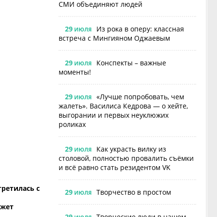
СМИ объединяют людей
29
Из рока в оперу: классная
ИЮЛЯ
встреча с Мингияном Оджаевым
29
Конспекты – важные
ИЮЛЯ
моменты!
29
«Лучше попробовать, чем
ИЮЛЯ
жалеть». Василиса Кедрова — о хейте,
выгорании и первых неуклюжих
роликах
29
Как украсть вилку из
ИЮЛЯ
столовой, полностью провалить съёмки
и всё равно стать резидентом VK
третилась с
29
Творчество в простом
ИЮЛЯ
ожет
29
Творческие люди в нашем