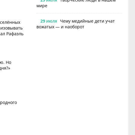
ИЮЛЯ
мире
29
Чему медийные дети учат
ИЮЛЯ
аселённых
вожатых — и наоборот
низовывать
тал Рафаэль
ю. Но
дня?»
ародного