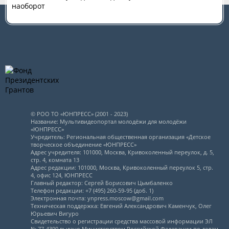
наоборот
© РОО ТО «ЮНПРЕСС» (2001 - 2023)
Название: Мультивидеопортал молодёжи для молодёжи
«ЮНПРЕСС»
Учредитель: Региональная общественная организация «Детское
творческое объединение «ЮНПРЕСС»
Адрес учредителя: 101000, Москва, Кривоколенный переулок, д. 5,
стр. 4, комната 13
Адрес редакции: 101000, Москва, Кривоколенный переулок 5, стр.
4, офис 124, ЮНПРЕСС
Главный редактор: Сергей Борисович Цымбаленко
Телефон редакции: +7 (495) 260-59-95 (доб. 1)
Электронная почта: ynpress.moscow@gmail.com
Техническая поддержка: Евгений Александрович Каменчук, Олег
Юрьевич Вигуро
Свидетельство о регистрации средства массовой информации ЭЛ
№ 77-4390 выдано Министерством Российской Федерации по делам