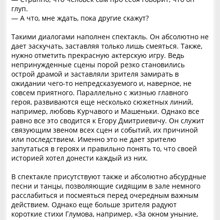
глуп.
— А что, мне ждать, пока другие скажут?
Такими диалогами наполнен спектакль. Он абсолютно не
дает заскучать, заставляя только лишь смеяться. Также,
нужно отметить прекрасную актерскую игру. Ведь
непринужденные сцены порой резко становились
острой драмой и заставляли зрителя замирать в
ожидании чего-то непредсказуемого и, наверное, не
совсем приятного. Параллельно с жизнью главного
героя, развиваются еще несколько сюжетных линий,
например, любовь Курчавого и Машеньки. Однако все
равно все это сводится к Егору Дмитриевичу. Он служит
связующим звеном всех сцен и событий, их причиной
или последствием. Именно это не дает зрителю
запутаться в героях и правильно понять то, что своей
историей хотел донести каждый из них.
В спектакле присутствуют также и абсолютно абсурдные
песни и танцы, позволяющие сидящим в зале немного
расслабиться и посмеяться перед очередным важным
действием. Однако еще больше зрителя радуют
короткие стихи Глумова, например, «За окном уныние,