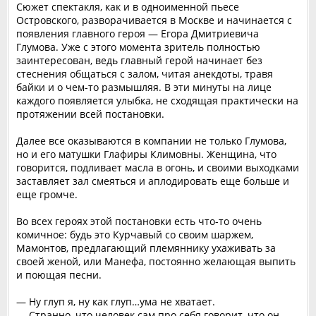
Сюжет спектакля, как и в одноименной пьесе
Островского, разворачивается в Москве и начинается с
появления главного героя — Егора Дмитриевича
Глумова. Уже с этого момента зритель полностью
заинтересован, ведь главный герой начинает без
стеснения общаться с залом, читая анекдоты, травя
байки и о чем-то размышляя. В эти минуты на лице
каждого появляется улыбка, не сходящая практически на
протяжении всей постановки.
Далее все оказываются в компании не только Глумова,
но и его матушки Глафиры Климовны. Женщина, что
говорится, подливает масла в огонь, и своими выходками
заставляет зал смеяться и аплодировать еще больше и
еще громче.
Во всех героях этой постановки есть что-то очень
комичное: будь это Курчавый со своим шаржем,
Мамонтов, предлагающий племяннику ухаживать за
своей женой, или Манефа, постоянно желающая выпить
и поющая песни.
— Ну глуп я, ну как глуп…ума не хватает.
— Странно, что человек сам про себя говорит, что он