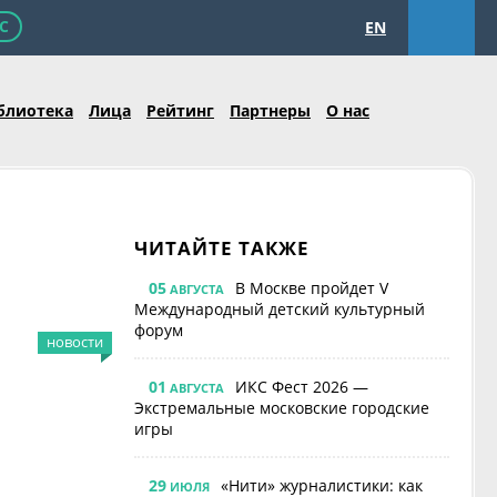
С
EN
блиотека
Лица
Рейтинг
Партнеры
О нас
ЧИТАЙТЕ ТАКЖЕ
05
В Москве пройдет V
АВГУСТА
Международный детский культурный
форум
новости
01
ИКС Фест 2026 —
АВГУСТА
Экстремальные московские городские
игры
29
«Нити» журналистики: как
ИЮЛЯ