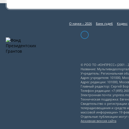
О науке – 2026
Банк судеб
Кодекс
© РОО ТО «ЮНПРЕСС» (2001 - 2
Название: Мультивидеопорта
Учредитель: Региональная об
Адрес учредителя: 101000, Моск
Адрес редакции: 101000, Моск
Главный редактор: Сергей Бо
Телефон редакции: +7 (495) 260-
Электронная почта: ynpress.
Техническая поддержка: Евге
Свидетельство о регистрации
телерадиовещания и средств м
массовой информации» 19 февр
Отдельные публикации могут 
Архивная версия сайта