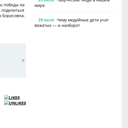
ИЮЛЯ
ть победы на
мире
, поделиться
а Борисовна.
29
Чему медийные дети учат
ИЮЛЯ
вожатых — и наоборот
>
0
0