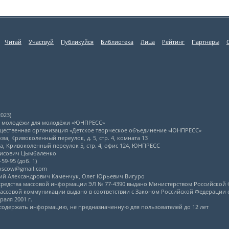
Читай
Участвуй
Публикуйся
Библиотека
Лица
Рейтинг
Партнеры
023)
л молодёжи для молодёжи «ЮНПРЕСС»
щественная организация «Детское творческое объединение «ЮНПРЕСС»
ва, Кривоколенный переулок, д. 5, стр. 4, комната 13
ва, Кривоколенный переулок 5, стр. 4, офис 124, ЮНПРЕСС
рисович Цымбаленко
59-95 (доб. 1)
moscow@gmail.com
ний Александрович Каменчук, Олег Юрьевич Вигуро
 средства массовой информации ЭЛ № 77-4390 выдано Министерством Российской 
ассовой коммуникации выдано в соответствии с Законом Российской Федерации от
аля 2001 г.
содержать информацию, не предназначенную для пользователей до 12 лет