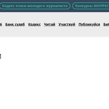
Кодекс этики молодого журналиста
Конкурсы ЮНПРЕС
26
Банк судеб
Кодекс
Читай
Участвуй
Публикуйся
Би
И