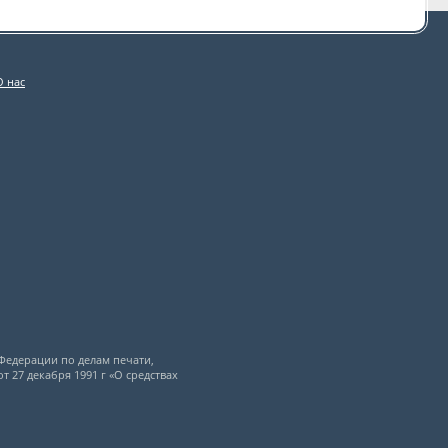
О нас
Федерации по делам печати,
 27 декабря 1991 г «О средствах