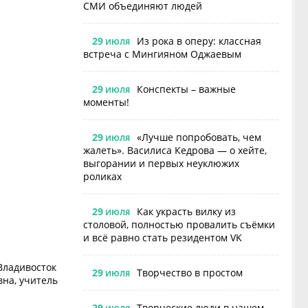
СМИ объединяют людей
29
Из рока в оперу: классная
ИЮЛЯ
встреча с Мингияном Оджаевым
29
Конспекты – важные
ИЮЛЯ
моменты!
29
«Лучше попробовать, чем
ИЮЛЯ
жалеть». Василиса Кедрова — о хейте,
выгорании и первых неуклюжих
роликах
29
Как украсть вилку из
ИЮЛЯ
столовой, полностью провалить съёмки
и всё равно стать резидентом VK
Владивосток
29
Творчество в простом
ИЮЛЯ
на, учитель
29
Творческие люди в нашем