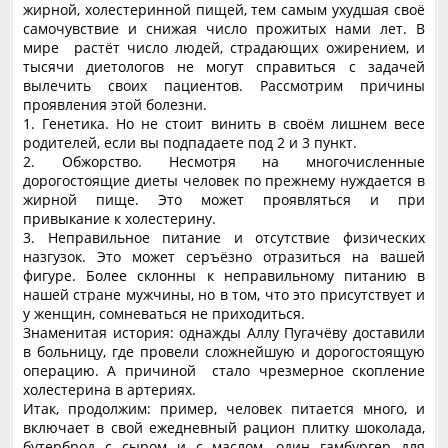
жирной, холестеринной пищей, тем самым ухудшая своё
самочувствие и снижая число прожитых нами лет. В
мире растёт число людей, страдающих ожирением, и
тысячи диетологов не могут справиться с задачей
вылечить своих пациентов. Рассмотрим причины
проявления этой болезни.
1. Генетика. Но не стоит винить в своём лишнем весе
родителей, если вы подпадаете под 2 и 3 пункт.
2. Обжорство. Несмотря на многочисленные
дорогостоящие диеты человек по прежнему нуждается в
жирной пище. Это может проявляться и при
привыкание к холестерину.
3. Неправильное питание и отсутствие физических
назгузок. Это может серъёзно отразиться на вашей
фигуре. Более склонны к неправильному питанию в
нашей стране мужчины, но в том, что это присутствует и
у женщин, сомневаться не приходиться.
Знаменитая история: однажды Аллу Пугачёву доставили
в больницу, где провели сложнейшую и дорогостоящую
операцию. А причиной стало чрезмерное скопление
холестерина в артериях.
Итак, продолжим: пример, человек питается много, и
включает в свой ежедневный рацион плитку шоколада,
бутерброд с сыром и с маслом, один гамбургер для