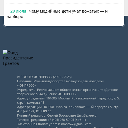
29
Чему медийные дети учат вожатых — и
ИЮЛЯ
наоборот
© РОО ТО «ЮНПРЕСС» (2001 - 2023)
Название: Мультивидеопортал молодёжи для молодёжи
«ЮНПРЕСС»
Учредитель: Региональная общественная организация «Детское
творческое объединение «ЮНПРЕСС»
Адрес учредителя: 101000, Москва, Кривоколенный переулок, д. 5,
стр. 4, комната 13
Адрес редакции: 101000, Москва, Кривоколенный переулок 5, стр.
4, офис 124, ЮНПРЕСС
Главный редактор: Сергей Борисович Цымбаленко
Телефон редакции: +7 (495) 260-59-95 (доб. 1)
Электронная почта: ynpress.moscow@gmail.com