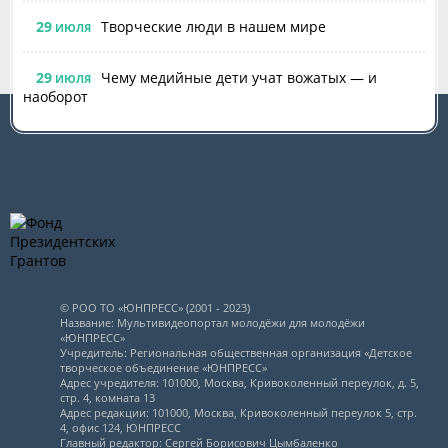
29
Творческие люди в нашем мире
ИЮЛЯ
29
Чему медийные дети учат вожатых — и
ИЮЛЯ
наоборот
© РОО ТО «ЮНПРЕСС» (2001 - 2023)
Название: Мультивидеопортал молодёжи для молодёжи
«ЮНПРЕСС»
Учредитель: Региональная общественная организация «Детское
творческое объединение «ЮНПРЕСС»
Адрес учредителя: 101000, Москва, Кривоколенный переулок, д. 5,
стр. 4, комната 13
Адрес редакции: 101000, Москва, Кривоколенный переулок 5, стр.
4, офис 124, ЮНПРЕСС
Главный редактор: Сергей Борисович Цымбаленко