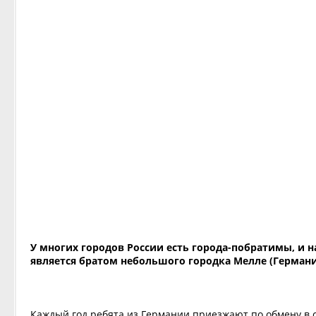
У многих городов России есть города-побратимы, и 
является братом небольшого городка Мелле (Германи
Каждый год ребята из Германии приезжают по обмену в с