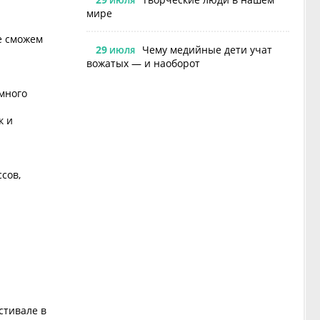
ИЮЛЯ
мире
не сможем
29
Чему медийные дети учат
ИЮЛЯ
вожатых — и наоборот
 много
к и
сов,
стивале в