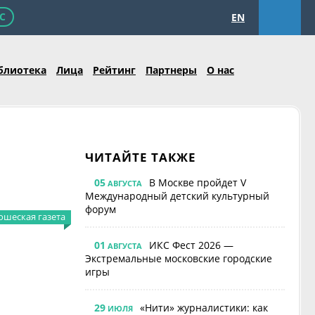
С
EN
блиотека
Лица
Рейтинг
Партнеры
О нас
ЧИТАЙТЕ ТАКЖЕ
05
В Москве пройдет V
АВГУСТА
Международный детский культурный
форум
шеская газета
01
ИКС Фест 2026 —
АВГУСТА
Экстремальные московские городские
игры
29
«Нити» журналистики: как
ИЮЛЯ