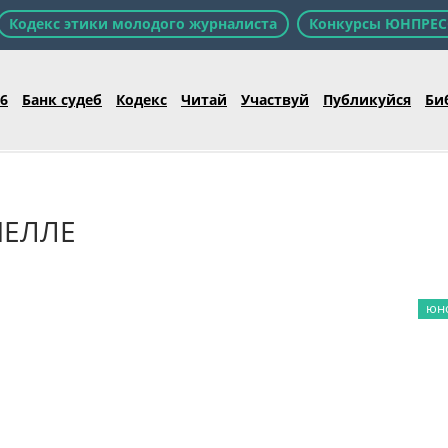
Кодекс этики молодого журналиста
Конкурсы ЮНПРЕС
26
Банк судеб
Кодекс
Читай
Участвуй
Публикуйся
Би
МЕЛЛЕ
юно