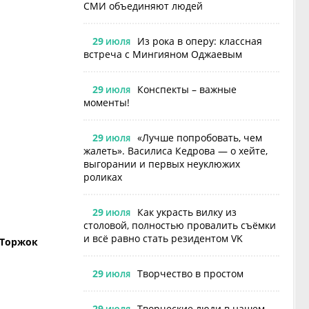
СМИ объединяют людей
29
Из рока в оперу: классная
ИЮЛЯ
встреча с Мингияном Оджаевым
29
Конспекты – важные
ИЮЛЯ
моменты!
29
«Лучше попробовать, чем
ИЮЛЯ
жалеть». Василиса Кедрова — о хейте,
выгорании и первых неуклюжих
роликах
29
Как украсть вилку из
ИЮЛЯ
столовой, полностью провалить съёмки
и всё равно стать резидентом VK
 Торжок
29
Творчество в простом
ИЮЛЯ
29
Творческие люди в нашем