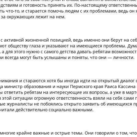
ледствиям и готовность принять их. По-настоящему ответственн
ь что-то, и старается помочь людям с их проблемами, ведь он 
и за окружающих лежит на нем.
с активной жизненной позицией, ведь именно они берут на се
ают обществу глаза и указывают на имеющиеся проблемы. Дум
а для этого нужно с самого детства давать ребятам возможност
ни всегда могут быть услышаны и поняты, что они — личности.
внимания и стараются хотя бы иногда идти на открытый диалог 
а министр образования и науки Пермского края Раиса Кассина
 ответить ребятам на интересующие их вопросы, а уже в март
 в этой ситуации огромную ответственность взяли на себя сами 
ные журналисты не побоялись открыто заявить об имеющихся п
считали действительно социально важными.
многие крайне важные и острые темы. Они говорили о том, что