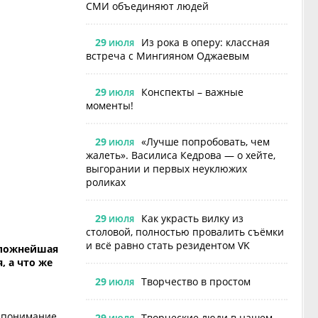
СМИ объединяют людей
29
Из рока в оперу: классная
ИЮЛЯ
встреча с Мингияном Оджаевым
29
Конспекты – важные
ИЮЛЯ
моменты!
29
«Лучше попробовать, чем
ИЮЛЯ
жалеть». Василиса Кедрова — о хейте,
выгорании и первых неуклюжих
роликах
29
Как украсть вилку из
ИЮЛЯ
столовой, полностью провалить съёмки
и всё равно стать резидентом VK
сложнейшая
, а что же
29
Творчество в простом
ИЮЛЯ
, понимание
29
Творческие люди в нашем