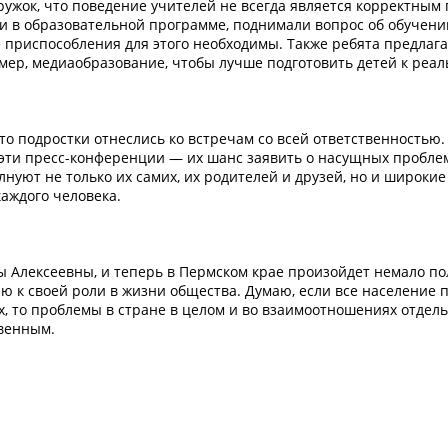
ружок, что поведение учителей не всегда является корректным 
и в образовательной программе, поднимали вопрос об обучени
 приспособления для этого необходимы. Также ребята предлага
ер, медиаобразование, чтобы лучше подготовить детей к реал
то подростки отнеслись ко встречам со всей ответственностью
 эти пресс-конференции — их шанс заявить о насущных пробле
уют не только их самих, их родителей и друзей, но и широкие
каждого человека.
исы Алексеевны, и теперь в Пермском крае произойдет немало п
ю к своей роли в жизни общества. Думаю, если все население п
х, то проблемы в стране в целом и во взаимоотношениях отдел
твенным.