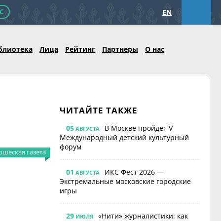
С
EN
блиотека
Лица
Рейтинг
Партнеры
О нас
ЧИТАЙТЕ ТАКЖЕ
05
В Москве пройдет V
АВГУСТА
Международный детский культурный
форум
шеская газета
01
ИКС Фест 2026 —
АВГУСТА
Экстремальные московские городские
игры
29
«Нити» журналистики: как
ИЮЛЯ