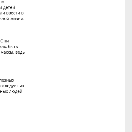
по
и детей
ли ввести в
ьной жизни.
. Они
мах, быть
 массы, ведь
олезных
оследует их
ьных людей