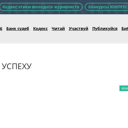
Кодекс этики молодого журналиста
Конкурсы ЮНПРЕС
26
Банк судеб
Кодекс
Читай
Участвуй
Публикуйся
Би
 УСПЕХУ
юно