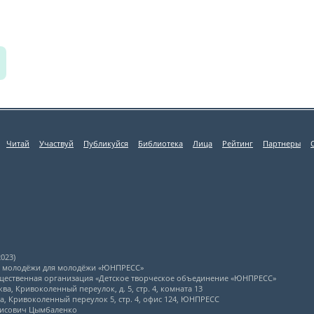
Читай
Участвуй
Публикуйся
Библиотека
Лица
Рейтинг
Партнеры
023)
л молодёжи для молодёжи «ЮНПРЕСС»
щественная организация «Детское творческое объединение «ЮНПРЕСС»
ва, Кривоколенный переулок, д. 5, стр. 4, комната 13
ва, Кривоколенный переулок 5, стр. 4, офис 124, ЮНПРЕСС
рисович Цымбаленко