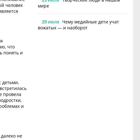
ИЮЛЯ
ый человек
мире
является
29
Чему медийные дети учат
ИЮЛЯ
вожатых — и наоборот
бя
аю, что
ь понять и
с детьми,
 встретилась
е провела
подростки,
роблемах и
 далеко не