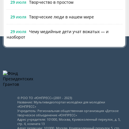
29
Творчество в простом
ИЮЛЯ
29
Творческие люди в нашем мире
ИЮЛЯ
29
Чему медийные дети учат вожатых — и
ИЮЛЯ
наоборот
© РОО ТО «ЮНПРЕСС» (2001 - 2023)
Название: Мультивидеопортал молодёжи для молодёжи
«ЮНПРЕСС»
Учредитель: Региональная общественная организация «Детское
творческое объединение «ЮНПРЕСС»
Адрес учредителя: 101000, Москва, Кривоколенный переулок, д. 5,
стр. 4, комната 13
Адрес редакции: 101000, Москва, Кривоколенный переулок 5, стр.