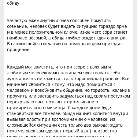
обиду.
Зачастую ежеминутный гнев способен помутить
сознание. Человек будет видеть ситуацию гораздо ярче
и в менее положительном ключе, из-за чего сора станет
наиболее весомой, а обида глубже осядет где-то внутри.
В сложившейся ситуации на помощь людям приходит
прощение.
Каждый мог заметить, что при ссоре с важным и
любимым человеком мы начинаем чувствовать себя
хуже, а жизнь не кажется столь хорошей, как раньше. Все
начинает сводиться к тому, что надо помириться с
человеком и возобновить общение, но гордость, желание
проучить или заставить задуматься над своим поступком
перекрывают все позывы к протягиванию
примирительного мизинца. С каждым днем будет
становиться все тяжелее, обида начнет копиться внутри
вызывая злость при воспоминании о человеке. Из
сложившейся ситуации есть только два выхода: ждать,
пока человек сам сделает первый шаг ( неизвестно
сколько времени вы потеряете) или попытаться