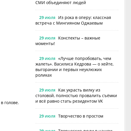
СМИ объединяют людей
29
Из рока в оперу: классная
ИЮЛЯ
встреча с Мингияном Оджаевым
29
Конспекты – важные
ИЮЛЯ
моменты!
29
«Лучше попробовать, чем
ИЮЛЯ
жалеть». Василиса Кедрова — о хейте,
выгорании и первых неуклюжих
роликах
29
Как украсть вилку из
ИЮЛЯ
столовой, полностью провалить съёмки
и всё равно стать резидентом VK
в голове.
29
Творчество в простом
ИЮЛЯ
29
Творческие люди в нашем