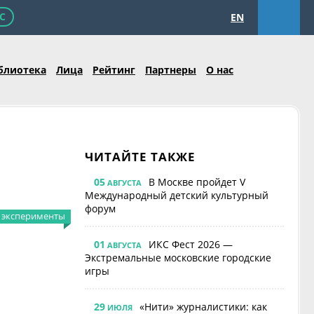
С
EN
блиотека
Лица
Рейтинг
Партнеры
О нас
ЧИТАЙТЕ ТАКЖЕ
05
В Москве пройдет V
АВГУСТА
Международный детский культурный
форум
эксперименты
01
ИКС Фест 2026 —
АВГУСТА
Экстремальные московские городские
игры
29
«Нити» журналистики: как
ИЮЛЯ