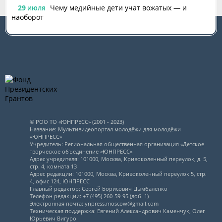
29
Чему медийные дети учат вожатых — и
ИЮЛЯ
наоборот
© РОО ТО «ЮНПРЕСС» (2001 - 2023)
Название: Мультивидеопортал молодёжи для молодёжи
«ЮНПРЕСС»
Учредитель: Региональная общественная организация «Детское
творческое объединение «ЮНПРЕСС»
Адрес учредителя: 101000, Москва, Кривоколенный переулок, д. 5,
стр. 4, комната 13
Адрес редакции: 101000, Москва, Кривоколенный переулок 5, стр.
4, офис 124, ЮНПРЕСС
Главный редактор: Сергей Борисович Цымбаленко
Телефон редакции: +7 (495) 260-59-95 (доб. 1)
Электронная почта: ynpress.moscow@gmail.com
Техническая поддержка: Евгений Александрович Каменчук, Олег
Юрьевич Вигуро