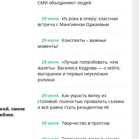
СМИ объединяют людей
29
Из рока в оперу: классная
ИЮЛЯ
встреча с Мингияном Оджаевым
29
Конспекты – важные
ИЮЛЯ
моменты!
29
«Лучше попробовать, чем
ИЮЛЯ
жалеть». Василиса Кедрова — о хейте,
выгорании и первых неуклюжих
роликах
29
Как украсть вилку из
ИЮЛЯ
столовой, полностью провалить съёмки
и всё равно стать резидентом VK
ской, смене
обнее.
29
Творчество в простом
ИЮЛЯ
29
Творческие люди в нашем