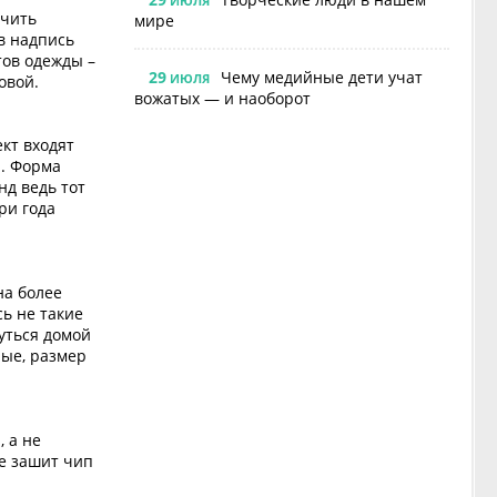
ИЮЛЯ
ичить
мире
в надпись
тов одежды –
29
Чему медийные дети учат
ИЮЛЯ
овой.
вожатых — и наоборот
кт входят
й. Форма
нд ведь тот
ри года
на более
сь не такие
уться домой
ные, размер
, а не
е зашит чип