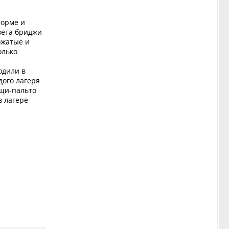
форме и
вета бриджи
ожатые и
олько
одили в
дого лагеря
ащи-пальто
в лагере