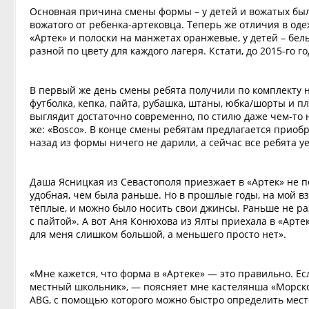
Основная причина смены формы – у детей и вожатых была
вожатого от ребенка-артековца. Теперь же отличия в од
«Артек» и полоски на манжетах оранжевые, у детей – бе
разной по цвету для каждого лагеря. Кстати, до 2015-го 
В первый же день смены ребята получили по комплекту 
футболка, кепка, пайта, рубашка, штаны, юбка/шорты и п
выглядит достаточно современно, по стилю даже чем-то 
же: «Bosco». В конце смены ребятам предлагается приоб
назад из формы ничего не дарили, а сейчас все ребята у
Даша Ясницкая из Севастополя приезжает в «Артек» не п
удобная, чем была раньше. Но в прошлые годы, на мой вз
тёплые, и можно было носить свои джинсы. Раньше не раз
с пайтой». А вот Аня Конюхова из Ялты приехала в «Арт
для меня слишком большой, а меньшего просто нет».
«Мне кажется, что форма в «Артеке» — это правильно. Есл
местный школьник», — поясняет мне кастелянша «Морско
ABG, с помощью которого можно быстро определить мес