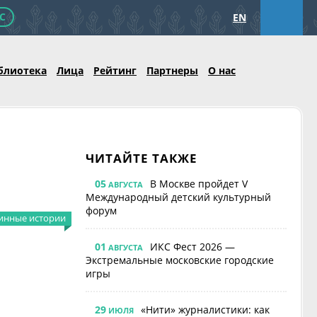
С
EN
блиотека
Лица
Рейтинг
Партнеры
О нас
ЧИТАЙТЕ ТАКЖЕ
05
В Москве пройдет V
АВГУСТА
Международный детский культурный
форум
инные истории
01
ИКС Фест 2026 —
АВГУСТА
Экстремальные московские городские
игры
29
«Нити» журналистики: как
ИЮЛЯ