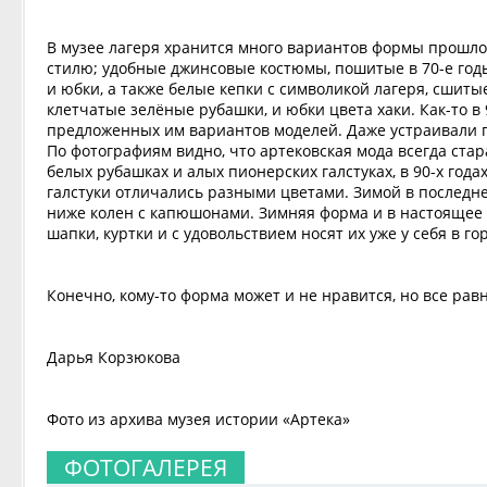
В музее лагеря хранится много вариантов формы прошло
стилю; удобные джинсовые костюмы, пошитые в 70-е год
и юбки, а также белые кепки с символикой лагеря, сшиты
клетчатые зелёные рубашки, и юбки цвета хаки. Как-то в
предложенных им вариантов моделей. Даже устраивали п
По фотографиям видно, что артековская мода всегда стар
белых рубашках и алых пионерских галстуках, в 90-х года
галстуки отличались разными цветами. Зимой в последне
ниже колен с капюшонами. Зимняя форма и в настоящее 
шапки, куртки и с удовольствием носят их уже у себя в го
Конечно, кому-то форма может и не нравится, но все ра
Дарья Корзюкова
Фото из архива музея истории «Артека»
ФОТОГАЛЕРЕЯ