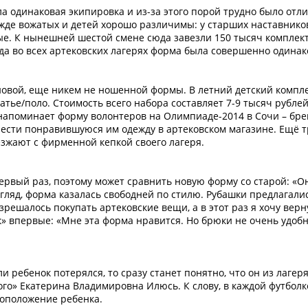
 одинаковая экипировка и из-за этого порой трудно было отл
ежде вожатых и детей хорошо различимы: у старших наставнико
лые. К нынешней шестой смене сюда завезли 150 тысяч комплек
года во всех артековских лагерях форма была совершенно одинак
новой, еще никем не ношенной формы. В летний детский компле
латье/поло. Стоимость всего набора составляет 7-9 тысяч рубле
напоминает форму волонтеров на Олимпиаде-2014 в Сочи – бре
рести понравившуюся им одежду в артековском магазине. Ещё т
езжают с фирменной кепкой своего лагеря.
ервый раз, поэтому может сравнить новую форму со старой: «О
гляд, форма казалась свободней по стилю. Рубашки предлагали
решалось покупать артековские вещи, а в этот раз я хочу верн
ек» впервые: «Мне эта форма нравится. Но брюки не очень удоб
и ребенок потерялся, то сразу станет понятно, что он из лагеря
го» Екатерина Владимировна Илюсь. К слову, в каждой футболк
тоположение ребенка.