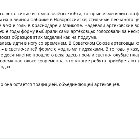
го века: синие и тёмно-зелёные юбки, которые изменялись по 
ы на швейной фабрике в Новороссийске; стильные песчаного ц
е в 90-е годы в Краснодаре и Майкопе. Надевали артековские в
 90-е годы форму выбирали сами артековцы: голосовали за неск
оказ образцов этих моделей как на подиуме.
алась идти в ногу со временем. В Советском Союзе артековцы х
х – в светло-синей форме с модными пиджаками. В те годы у каж
е десятилетие прошлого века здесь носили светло-голубые пл
время настолько современна, что многие ребята приобретают 
родах.
вно она остается традицией, объединяющей артековцев.