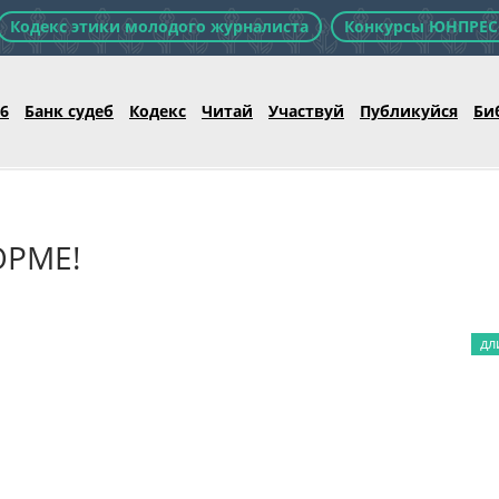
Кодекс этики молодого журналиста
Конкурсы ЮНПРЕС
26
Банк судеб
Кодекс
Читай
Участвуй
Публикуйся
Би
ОРМЕ!
дл