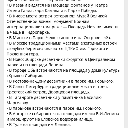
• В Казани видятся на Площади фонтанов у Театра
Имени Галиаскара Камала и в Парке Победы.
• В Киеве места встреч ветеранов: Музей Великой
Отечественной войны, монумент Воинам-
интернационалистам, реже — Площадь Независимости,
а чаще в Гидропарке.
• В Минске в Парке Челюскинцев и на Острове слёз.
• В Москве традиционными местами ежегодных встреч
«голубых беретов» являются ЦПКиО им. Горького и
Поклонная гора.
• В Новосибирске десантники сходятся в Центральном
парке и на площади Ленина.
• В городе Обь встречаются на площади у дома культуры
«Крылья Сибири».
• В Ростове-на-Дону десантники в парке им. Горького.
• В Санкт-Петербурге традиционные места встреч:
Крестовский остров, Дворцовая площадь.
• В Таганроге десантники у памятника Василию
Маргелову.
• В Харькове встречаются в парке им. Горького.
• В Ангарске собираются на площади имени В.И.Ленина
и маршируют на Еловское водохранилище.
• В Туле на площади им.Ленина.