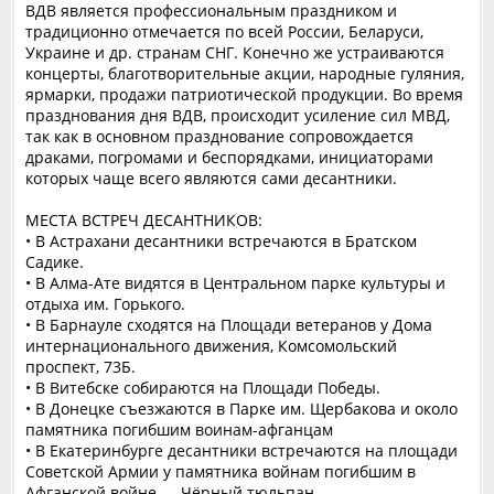
ВДВ является профессиональным праздником и
традиционно отмечается по всей России, Беларуси,
Украине и др. странам СНГ. Конечно же устраиваются
концерты, благотворительные акции, народные гуляния,
ярмарки, продажи патриотической продукции. Во время
празднования дня ВДВ, происходит усиление сил МВД,
так как в основном празднование сопровождается
драками, погромами и беспорядками, инициаторами
которых чаще всего являются сами десантники.
МЕСТА ВСТРЕЧ ДЕСАНТНИКОВ:
• В Астрахани десантники встречаются в Братском
Садике.
• В Алма-Ате видятся в Центральном парке культуры и
отдыха им. Горького.
• В Барнауле сходятся на Площади ветеранов у Дома
интернационального движения, Комсомольский
проспект, 73Б.
• В Витебске собираются на Площади Победы.
• В Донецке съезжаются в Парке им. Щербакова и около
памятника погибшим воинам-афганцам
• В Екатеринбурге десантники встречаются на площади
Советской Армии у памятника войнам погибшим в
Афганской войне — Чёрный тюльпан.