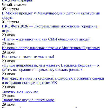
Вход
Регистрация
Читайте также
05
августа
В Москве пройдет V Международный детский культурный
форум
01
августа
ИКС Фест 2026 — Экстремальные московские городские
игры
29
июля
«Нити» журналистики: как СМИ объединяют людей
29
июля
Из рока в оперу: классная встреча с Мингияном Оджаевым
29
июля
Конспекты – важные моменты!
29
июля
«Лучше попробовать, чем жалеть». Василиса Кедрова — о
хейте, выгорании и первых неуклюжих роликах
29
июля
Как украсть вилку из столовой, полностью провалить съёмки
и всё равно стать резидентом VK
29
июля
Творчество в простом
29
июля
Творческие люди в нашем мире
29
июля