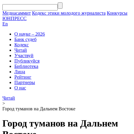
Медиасаммит
Кодекс этики молодого журналиста
Конкурсы
ЮНПРЕСС
En
О науке – 2026
Банк судеб
Кодекс
Читай
Участвуй
Публикуйся
Библиотека
Лица
Рейтинг
Партнеры
О нас
Читай
>
Город туманов на Дальнем Востоке
Город туманов на Дальнем