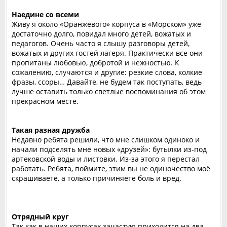
Наедине со всеми
Живу я около «Оранжевого» корпуса в «Морском» уже
достаточно долго, повидал много детей, вожатых и
педагогов. Очень часто я слышу разговоры детей,
вожатых и других гостей лагеря. Практически все они
пропитаны любовью, добротой и нежностью. К
сожалению, случаются и другие: резкие слова, колкие
фразы, ссоры… Давайте, не будем так поступать, ведь
лучше оставить только светлые воспоминания об этом
прекрасном месте.
Такая разная дружба
Недавно ребята решили, что мне слишком одиноко и
начали подселять мне новых «друзей»: бутылки из-под
артековской воды и листовки. Из-за этого я перестал
работать. Ребята, поймите, этим вы не одиночество моё
скрашиваете, а только причиняете боль и вред.
Отрядный круг
Так как в наших корпусах зачастую приходится на два