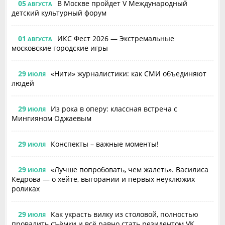
05
В Москве пройдет V Международный
АВГУСТА
детский культурный форум
01
ИКС Фест 2026 — Экстремальные
АВГУСТА
московские городские игры
29
«Нити» журналистики: как СМИ объединяют
ИЮЛЯ
людей
29
Из рока в оперу: классная встреча с
ИЮЛЯ
Мингияном Оджаевым
29
Конспекты – важные моменты!
ИЮЛЯ
29
«Лучше попробовать, чем жалеть». Василиса
ИЮЛЯ
Кедрова — о хейте, выгорании и первых неуклюжих
роликах
29
Как украсть вилку из столовой, полностью
ИЮЛЯ
провалить съёмки и всё равно стать резидентом VK