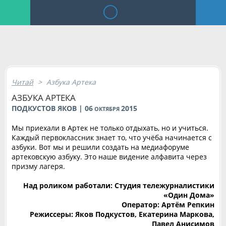
Читай
>
Азбука Артека
АЗБУКА АРТЕКА
ПОДКУСТОВ ЯКОВ | 06
2015
ОКТЯБРЯ
Мы приехали в Артек не только отдыхать, но и учиться.
Каждый первоклассник знает то, что учёба начинается с
азбуки. Вот мы и решили создать на медиафоруме
артековскую азбуку. Это наше видение алфавита через
призму лагеря.
Над роликом работали: Студия тележурналистики
«Один Дома»
Оператор: Артём Репкин
Режиссеры: Яков Подкустов, Екатерина Маркова,
Павел Анисимов