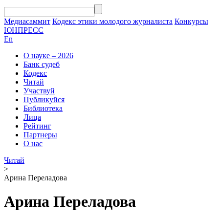
Медиасаммит
Кодекс этики молодого журналиста
Конкурсы
ЮНПРЕСС
En
О науке – 2026
Банк судеб
Кодекс
Читай
Участвуй
Публикуйся
Библиотека
Лица
Рейтинг
Партнеры
О нас
Читай
>
Арина Переладова
Арина Переладова