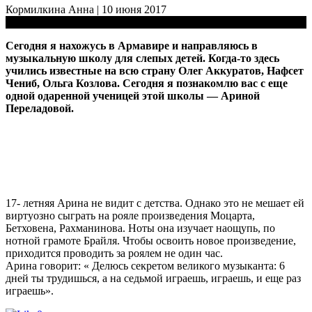
Кормилкина Анна | 10
июня
2017
Длинные истории
Сегодня я нахожусь в Армавире и направляюсь в
музыкальную школу для слепых детей. Когда-то здесь
учились известные на всю страну Олег Аккуратов, Нафсет
Чениб, Ольга Козлова. Сегодня я познакомлю вас с еще
одной одаренной ученицей этой школы — Ариной
Переладовой.
17- летняя Арина не видит с детства. Однако это не мешает ей
виртуозно сыграть на рояле произведения Моцарта,
Бетховена, Рахманинова. Ноты она изучает наощупь, по
нотной грамоте Брайля. Чтобы освоить новое произведение,
приходится проводить за роялем не один час.
Арина говорит: « Делюсь секретом великого музыканта: 6
дней ты трудишься, а на седьмой играешь, играешь, и еще раз
играешь».