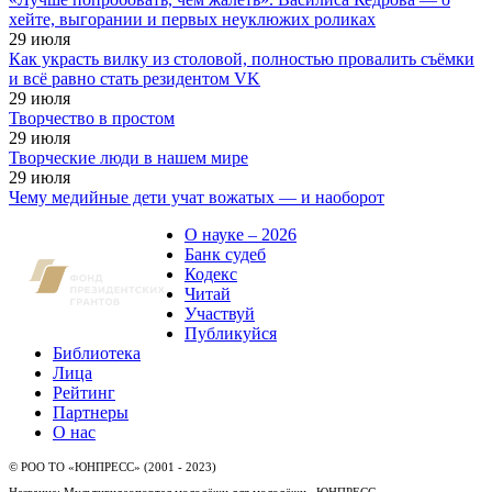
хейте, выгорании и первых неуклюжих роликах
29
июля
Как украсть вилку из столовой, полностью провалить съёмки
и всё равно стать резидентом VK
29
июля
Творчество в простом
29
июля
Творческие люди в нашем мире
29
июля
Чему медийные дети учат вожатых — и наоборот
О науке – 2026
Банк судеб
Кодекс
Читай
Участвуй
Публикуйся
Библиотека
Лица
Рейтинг
Партнеры
О нас
© РОО ТО «ЮНПРЕСС» (2001 - 2023)
Название: Мультивидеопортал молодёжи для молодёжи «ЮНПРЕСС»