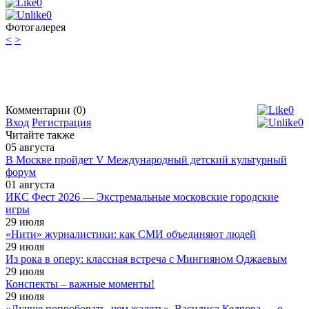
0
0
Фотогалерея
<
>
Комментарии (0)
0
Вход
Регистрация
0
Читайте также
05
августа
В Москве пройдет V Международный детский культурный
форум
01
августа
ИКС Фест 2026 — Экстремальные московские городские
игры
29
июля
«Нити» журналистики: как СМИ объединяют людей
29
июля
Из рока в оперу: классная встреча с Мингияном Оджаевым
29
июля
Конспекты – важные моменты!
29
июля
«Лучше попробовать, чем жалеть». Василиса Кедрова — о