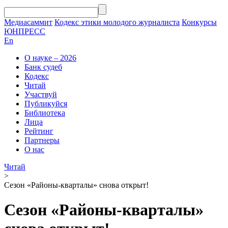
Медиасаммит
Кодекс этики молодого журналиста
Конкурсы
ЮНПРЕСС
En
О науке – 2026
Банк судеб
Кодекс
Читай
Участвуй
Публикуйся
Библиотека
Лица
Рейтинг
Партнеры
О нас
Читай
>
Сезон «Районы-кварталы» снова открыт!
Сезон «Районы-кварталы»