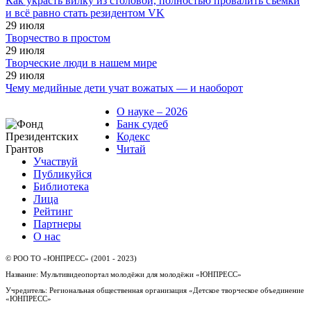
Как украсть вилку из столовой, полностью провалить съёмки
и всё равно стать резидентом VK
29
июля
Творчество в простом
29
июля
Творческие люди в нашем мире
29
июля
Чему медийные дети учат вожатых — и наоборот
О науке – 2026
Банк судеб
Кодекс
Читай
Участвуй
Публикуйся
Библиотека
Лица
Рейтинг
Партнеры
О нас
© РОО ТО «ЮНПРЕСС» (2001 - 2023)
Название: Мультивидеопортал молодёжи для молодёжи «ЮНПРЕСС»
Учредитель: Региональная общественная организация «Детское творческое объединение
«ЮНПРЕСС»