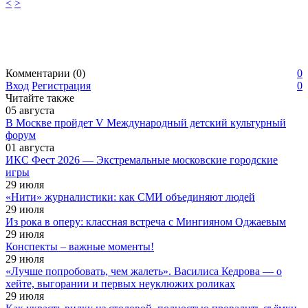
<
>
Комментарии (0)
0
Вход
Регистрация
0
Читайте также
05
августа
В Москве пройдет V Международный детский культурный
форум
01
августа
ИКС Фест 2026 — Экстремальные московские городские
игры
29
июля
«Нити» журналистики: как СМИ объединяют людей
29
июля
Из рока в оперу: классная встреча с Мингияном Оджаевым
29
июля
Конспекты – важные моменты!
29
июля
«Лучше попробовать, чем жалеть». Василиса Кедрова — о
хейте, выгорании и первых неуклюжих роликах
29
июля