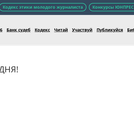
Кодекс этики молодого журналиста
Конкурсы ЮНПРЕС
26
Банк судеб
Кодекс
Читай
Участвуй
Публикуйся
Би
ДНЯ!