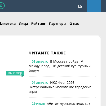
С
EN
блиотека
Лица
Рейтинг
Партнеры
О нас
ЧИТАЙТЕ ТАКЖЕ
05
В Москве пройдет V
АВГУСТА
Международный детский культурный
форум
мы и мир
01
ИКС Фест 2026 —
АВГУСТА
Экстремальные московские городские
игры
29
«Нити» журналистики: как
ИЮЛЯ