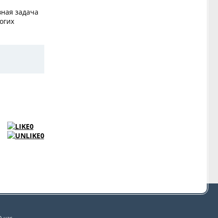
вная задача
огих
0
0
О нас