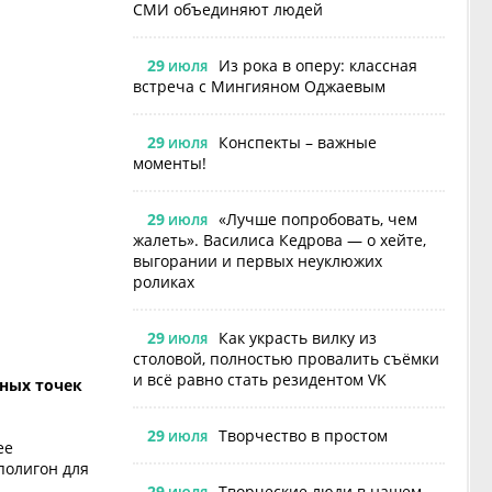
СМИ объединяют людей
29
Из рока в оперу: классная
ИЮЛЯ
встреча с Мингияном Оджаевым
29
Конспекты – важные
ИЮЛЯ
моменты!
29
«Лучше попробовать, чем
ИЮЛЯ
жалеть». Василиса Кедрова — о хейте,
выгорании и первых неуклюжих
роликах
29
Как украсть вилку из
ИЮЛЯ
столовой, полностью провалить съёмки
и всё равно стать резидентом VK
ьных точек
29
Творчество в простом
ИЮЛЯ
ее
полигон для
29
Творческие люди в нашем