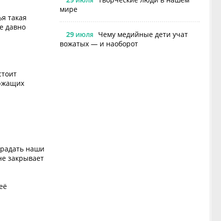
ИЮЛЯ
мире
ья такая
же давно
29
Чему медийные дети учат
ИЮЛЯ
вожатых — и наоборот
стоит
ержащих
страдать наши
не закрывает
её