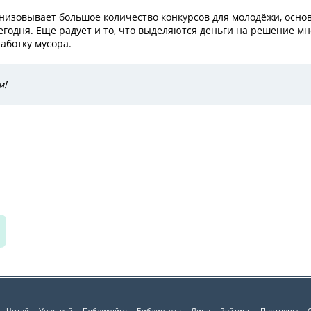
ганизовывает большое количество конкурсов для молодёжи, осно
годня. Еще радует и то, что выделяются деньги на решение мн
аботку мусора.
м!
Читай
Участвуй
Публикуйся
Библиотека
Лица
Рейтинг
Партнеры