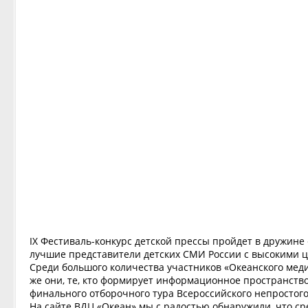
IX Фестиваль-конкурс детской прессы пройдет в дружине 
лучшие представители детских СМИ России с высокими 
Среди большого количества участников «Океанского меди
же они, те, кто формирует информационное пространство
финального отборочного тура Всероссийского непростого
На сайте ВДЦ «Океан» мы с радостью обнаружили, что ср