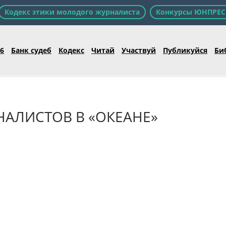
Кодекс этики молодого журналиста
Конкурсы ЮНПРЕС
26
Банк судеб
Кодекс
Читай
Участвуй
Публикуйся
Би
АЛИСТОВ В «ОКЕАНЕ»