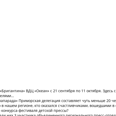
«Бригантина» ВДЦ «Океан» с 21 сентября по 11 октября. Здесь 
целями…
апарада» Приморская делегация составляет чуть меньше 20 че
 в нашем регионе, кто оказался счастливчиками, вошедшими в 
 конкурса-фестиваля детской прессы?
еди них 3 участника объединенного регионального пресс-отряд