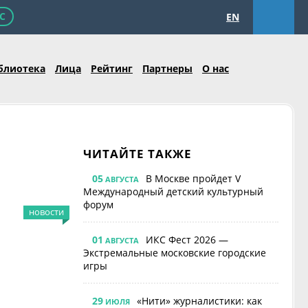
С
EN
блиотека
Лица
Рейтинг
Партнеры
О нас
ЧИТАЙТЕ ТАКЖЕ
05
В Москве пройдет V
АВГУСТА
Международный детский культурный
форум
новости
01
ИКС Фест 2026 —
АВГУСТА
Экстремальные московские городские
игры
29
«Нити» журналистики: как
ИЮЛЯ