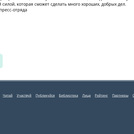
 силой, которая сможет сделать много хороших, добрых дел.
пресс-отряда
Читай
Участвуй
Публикуйся
Библиотека
Лица
Рейтинг
Партнеры