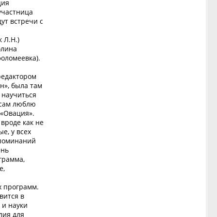
ция
 участница
ут встречи с
 Л.Н.)
олина
фоломеевка).
 редактором
н», была там
и научиться
 сам люблю
 «Овация».
 вроде как не
е, у всех
споминаний
ень
грамма,
е,
х программ.
вится в
 и науки
лия для