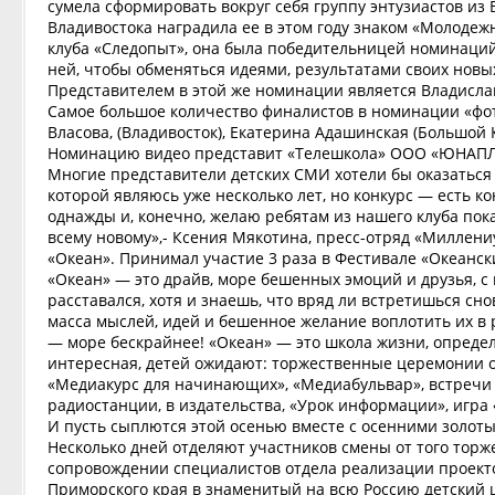
сумела сформировать вокруг себя группу энтузиастов из 
Владивостока наградила ее в этом году знаком «Молодеж
клуба «Следопыт», она была победительницей номинаций
ней, чтобы обменяться идеями, результатами своих новы
Представителем в этой же номинации является Владислав
Самое большое количество финалистов в номинации «фот
Власова, (Владивосток), Екатерина Адашинская (Большой 
Номинацию видео представит «Телешкола» ООО «ЮНАПЛЮС
Многие представители детских СМИ хотели бы оказаться н
которой являюсь уже несколько лет, но конкурс — есть 
однажды и, конечно, желаю ребятам из нашего клуба пока
всему новому»,- Ксения Мякотина, пресс-отряд «Миллен
«Океан». Принимал участие 3 раза в Фестивале «Океанск
«Океан» — это драйв, море бешенных эмоций и друзья, с 
расставался, хотя и знаешь, что вряд ли встретишься сн
масса мыслей, идей и бешенное желание воплотить их в
— море бескрайнее! «Океан» — это школа жизни, определ
интересная, детей ожидают: торжественные церемонии 
«Медиакурс для начинающих», «Медиабульвар», встречи 
радиостанции, в издательства, «Урок информации», игра 
И пусть сыплются этой осенью вместе с осенними золот
Несколько дней отделяют участников смены от того торж
сопровождении специалистов отдела реализации проекто
Приморского края в знаменитый на всю Россию детский ц