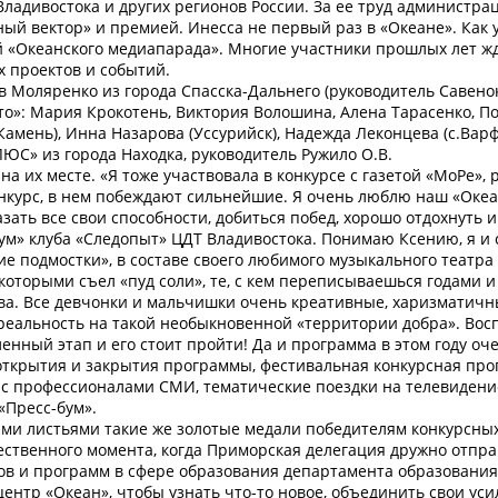
Владивостока и других регионов России. За ее труд администра
ный вектор» и премией. Инесса не первый раз в «Океане». Как
 «Океанского медиапарада». Многие участники прошлых лет жд
х проектов и событий.
 Моляренко из города Спасска-Дальнего (руководитель Савенок
о»: Мария Крокотень, Виктория Волошина, Алена Тарасенко, П
Камень), Инна Назарова (Уссурийск), Надежда Леконцева (с.Вар
» из города Находка, руководитель Ружило О.В.
а их месте. «Я тоже участвовала в конкурсе с газетой «МоРе»,
конкурс, в нем побеждают сильнейшие. Я очень люблю наш «Океа
зать все свои способности, добиться побед, хорошо отдохнуть 
иум» клуба «Следопыт» ЦДТ Владивостока. Понимаю Ксению, я и
ие подмостки», в составе своего любимого музыкального театра
которыми съел «пуд соли», те, с кем переписываешься годами и
ова. Все девчонки и мальчишки очень креативные, харизматичны
 реальность на такой необыкновенной «территории добра». Во
енный этап и его стоит пройти! Да и программа в этом году оч
открытия и закрытия программы, фестивальная конкурсная про
с профессионалами СМИ, тематические поездки на телевидени
«Пресс-бум».
ыми листьями такие же золотые медали победителям конкурсны
ественного момента, когда Приморская делегация дружно отпра
в и программ в сфере образования департамента образования
ентр «Океан», чтобы узнать что-то новое, объединить свои уси