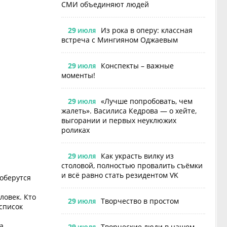
СМИ объединяют людей
29
Из рока в оперу: классная
ИЮЛЯ
встреча с Мингияном Оджаевым
29
Конспекты – важные
ИЮЛЯ
моменты!
29
«Лучше попробовать, чем
ИЮЛЯ
жалеть». Василиса Кедрова — о хейте,
выгорании и первых неуклюжих
роликах
29
Как украсть вилку из
ИЮЛЯ
столовой, полностью провалить съёмки
и всё равно стать резидентом VK
соберутся
ловек. Кто
29
Творчество в простом
ИЮЛЯ
список
а
29
Творческие люди в нашем