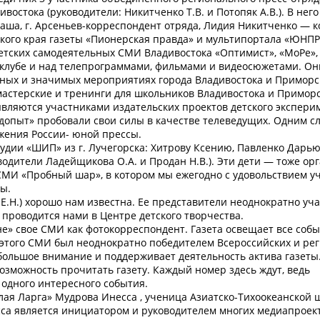
востока (руководители: Никитченко Т.В. и Потопяк А.В.). В нег
Даша, г. Арсеньев-корреспондент отряда, Лидия Никитченко — 
кого края газеты «Пионерская правда» и мультипортала «ЮНПР
детских самодеятельных СМИ Владивостока «Оптимист», «МоРе»,
в клубе и над телепрограммами, фильмами и видеосюжетами. О
ных и значимых мероприятиях города Владивостока и Приморск
мастерские и тренинги для школьников Владивостока и Приморс
вляются участниками издательских проектов детского экспери
едопыт» пробовали свои силы в качестве телеведущих. Одним с
жения России- юной прессы.
удии «ШИП» из г. Лучегорска: Хитрову Ксению, Павленко Дарью
одители Ладейщикова О.А. и Продан Н.В.). Эти дети — тоже ор
СМИ «Пробный шар», в котором мы ежегодно с удовольствием уч
ы.
Е.Н.) хорошо нам известна. Ее представители неоднократно уч
проводится нами в Центре детского творчества.
не» свое СМИ как фотокорреспондент. Газета освещает все собы
в этого СМИ был неоднократно победителем Всероссийских и ре
большое внимание и поддерживает деятельность актива газеты
озможность прочитать газету. Каждый номер здесь ждут, ведь
одного интересного события.
лая Ларга» Мудрова Инесса , ученица Азиатско-Тихоокеанской 
са является инициатором и руководителем многих медиапроек