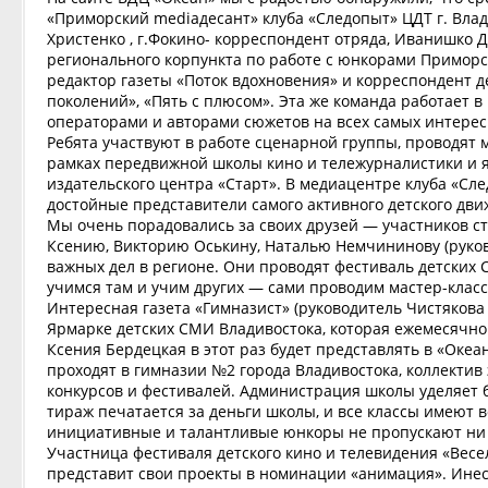
«Приморский mediaдесант» клуба «Следопыт» ЦДТ г. Влади
Христенко , г.Фокино- корреспондент отряда, Иванишко 
регионального корпункта по работе с юнкорами Приморс
редактор газеты «Поток вдохновения» и корреспондент 
поколений», «Пять с плюсом». Эта же команда работает 
операторами и авторами сюжетов на всех самых интерес
Ребята участвуют в работе сценарной группы, проводят 
рамках передвижной школы кино и тележурналистики и я
издательского центра «Старт». В медиацентре клуба «Сл
достойные представители самого активного детского дви
Мы очень порадовались за своих друзей — участников ст
Ксению, Викторию Оськину, Наталью Немчининову (руков
важных дел в регионе. Они проводят фестиваль детских 
учимся там и учим других — сами проводим мастер-класс
Интересная газета «Гимназист» (руководитель Чистякова 
Ярмарке детских СМИ Владивостока, которая ежемесячно 
Ксения Бердецкая в этот раз будет представлять в «Океа
проходят в гимназии №2 города Владивостока, коллекти
конкурсов и фестивалей. Администрация школы уделяет 
тираж печатается за деньги школы, и все классы имеют в
инициативные и талантливые юнкоры не пропускают ни 
Участница фестиваля детского кино и телевидения «Весе
представит свои проекты в номинации «анимация». Инес