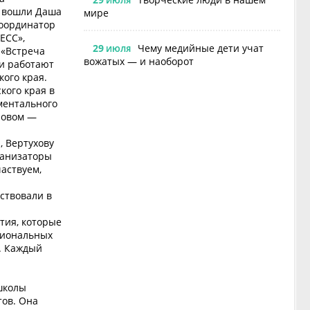
ИЮЛЯ
о вошли Даша
мире
координатор
ЕСС»,
29
Чему медийные дети учат
ИЮЛЯ
 «Встреча
вожатых — и наоборот
ни работают
ого края.
кого края в
ментального
ловом —
, Вертухову
ганизаторы
аствуем,
аствовали в
тия, которые
гиональных
. Каждый
школы
тов. Она