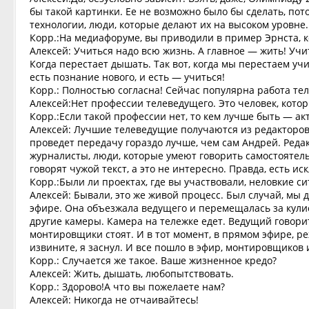
бы такой картинки. Ее не возможно было бы сделать, по
технологии, люди, которые делают их на высоком уровне.
Корр.:На медиафоруме, вы приводили в пример Эрнста, ко
Алексей: Учиться надо всю жизнь. А главное — жить! Учи
Когда перестает дышать. Так вот, когда мы перестаем уч
есть познание нового, и есть — учиться!
Корр.: Полностью согласна! Сейчас популярна работа те
Алексей:Нет профессии телеведущего. Это человек, котор
Корр.:Если такой профессии нет, то кем лучше быть — а
Алексей: Лучшие телеведущие получаются из редакторов. 
проведет передачу гораздо лучше, чем сам Андрей. Реда
журналисты, люди, которые умеют говорить самостоятель
говорят чужой текст, а это не интересно. Правда, есть и
Корр.:Были ли проектах, где вы участвовали, неловкие 
Алексей: Бывали, это же живой процесс. Был случай, мы 
эфире. Она объезжала ведущего и перемещалась за кулис
другие камеры. Камера на тележке едет. Ведущий говорит,
монтировщики стоят. И в тот момент, в прямом эфире, ре
извините, я заснул. И все пошло в эфир, монтировщиков 
Корр.: Случается же такое. Ваше жизненное кредо?
Алексей: Жить, дышать, любопытствовать.
Корр.: Здорово!А что вы пожелаете нам?
Алексей: Никогда не отчаивайтесь!