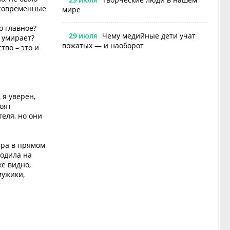
ИЮЛЯ
 современные
мире
о главное?
29
Чему медийные дети учат
ИЮЛЯ
а умирает?
вожатых — и наоборот
тво – это и
 я уверен,
оят
еля, но они
ера в прямом
ходила на
же видно,
мужики,