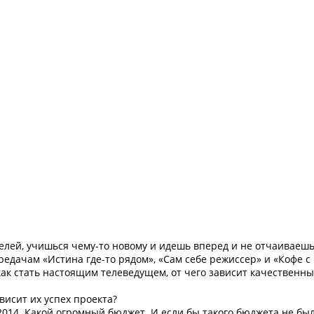
целей, учишься чему-то новому и идешь вперед и не отчаиваешь
редачам «Истина где-то рядом», «Сам себе режиссер» и «Кофе с
как стать настоящим телеведущем, от чего зависит качественны
висит их успех проекта?
 2014. Какой огромный бюджет. И если бы такого бюджета не был