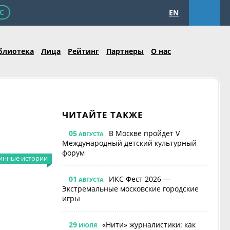
С
EN
блиотека
Лица
Рейтинг
Партнеры
О нас
ЧИТАЙТЕ ТАКЖЕ
05
В Москве пройдет V
АВГУСТА
Международный детский культурный
форум
инные истории
01
ИКС Фест 2026 —
АВГУСТА
Экстремальные московские городские
игры
29
«Нити» журналистики: как
ИЮЛЯ