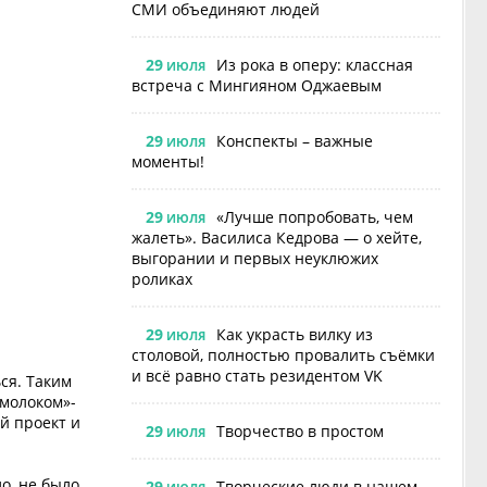
СМИ объединяют людей
29
Из рока в оперу: классная
ИЮЛЯ
встреча с Мингияном Оджаевым
29
Конспекты – важные
ИЮЛЯ
моменты!
29
«Лучше попробовать, чем
ИЮЛЯ
жалеть». Василиса Кедрова — о хейте,
выгорании и первых неуклюжих
роликах
29
Как украсть вилку из
ИЮЛЯ
столовой, полностью провалить съёмки
и всё равно стать резидентом VK
ся. Таким
 молоком»-
й проект и
29
Творчество в простом
ИЮЛЯ
о, не было
29
Творческие люди в нашем