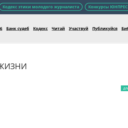
Кодекс этики молодого журналиста
Конкурсы ЮНПРЕС
26
Банк судеб
Кодекс
Читай
Участвуй
Публикуйся
Би
 ЖИЗНИ
дл