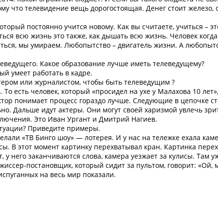
тому что телевидение вещь дорогостоящая. Денег стоит железо,
торый постоянно учится новому. Как вы считаете, учиться – эт
ться всю жизнь это также, как дышать всю жизнь. Человек когд
иться, мы умираем. Любопытство – двигатель жизни. А любопытс
леведущего. Какое образование лучше иметь телеведущему?
ый умеет работать в кадре.
ктером или журналистом, чтобы быть телеведущим ?
То есть человек, который «просидел на ухе у Малахова 10 лет»,
ктор понимает процесс гораздо лучше. Следующие в цепочке ст
но. Дальше идут актеры. Они могут своей харизмой увлечь зрит
сключения. Это Иван Ургант и Дмитрий Нагиев.
ситуации? Приведите примеры.
делали «ТВ Бинго шоу» — лотерея. И у нас на тележке ехала кам
ы. В этот момент картинку перехватывал кран. Картинка пере
 у него заканчиваются слова, камера уезжает за кулисы. Там у
жиссер-постановщик, который сидит за пультом, говорит: «Ой, 
испуганных на весь мир показали.