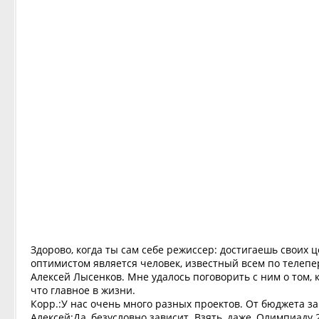
Здорово, когда ты сам себе режиссер: достигаешь своих 
оптимистом является человек, известный всем по телепе
Алексей Лысенков. Мне удалось поговорить с ним о том, 
что главное в жизни.
Корр.:У нас очень много разных проектов. От бюджета за
Алексей:Да, безусловно зависит. Взять, даже, Олимпиаду