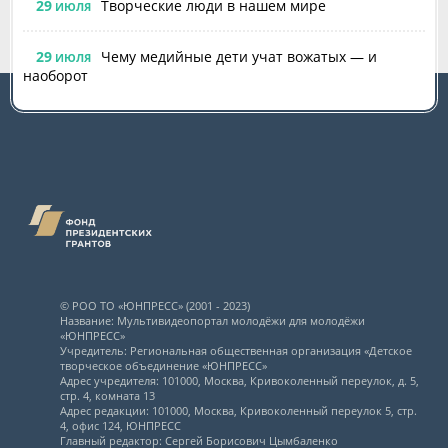
29
Творческие люди в нашем мире
ИЮЛЯ
29
Чему медийные дети учат вожатых — и
ИЮЛЯ
наоборот
© РОО ТО «ЮНПРЕСС» (2001 - 2023)
Название: Мультивидеопортал молодёжи для молодёжи
«ЮНПРЕСС»
Учредитель: Региональная общественная организация «Детское
творческое объединение «ЮНПРЕСС»
Адрес учредителя: 101000, Москва, Кривоколенный переулок, д. 5,
стр. 4, комната 13
Адрес редакции: 101000, Москва, Кривоколенный переулок 5, стр.
4, офис 124, ЮНПРЕСС
Главный редактор: Сергей Борисович Цымбаленко