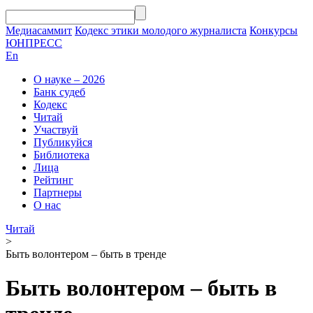
Медиасаммит
Кодекс этики молодого журналиста
Конкурсы
ЮНПРЕСС
En
О науке – 2026
Банк судеб
Кодекс
Читай
Участвуй
Публикуйся
Библиотека
Лица
Рейтинг
Партнеры
О нас
Читай
>
Быть волонтером – быть в тренде
Быть волонтером – быть в