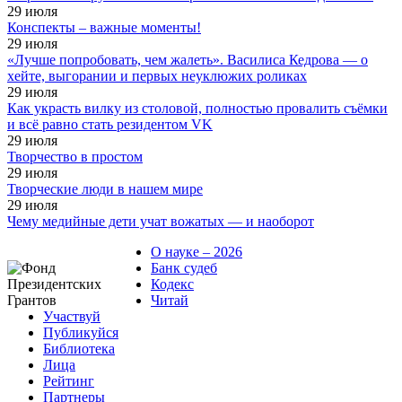
29
июля
Конспекты – важные моменты!
29
июля
«Лучше попробовать, чем жалеть». Василиса Кедрова — о
хейте, выгорании и первых неуклюжих роликах
29
июля
Как украсть вилку из столовой, полностью провалить съёмки
и всё равно стать резидентом VK
29
июля
Творчество в простом
29
июля
Творческие люди в нашем мире
29
июля
Чему медийные дети учат вожатых — и наоборот
О науке – 2026
Банк судеб
Кодекс
Читай
Участвуй
Публикуйся
Библиотека
Лица
Рейтинг
Партнеры