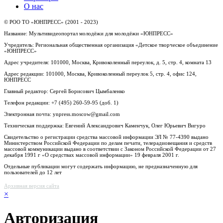
О нас
© РОО ТО «ЮНПРЕСС» (2001 - 2023)
Название: Мультивидеопортал молодёжи для молодёжи «ЮНПРЕСС»
Учредитель: Региональная общественная организация «Детское творческое объединение
«ЮНПРЕСС»
Адрес учредителя: 101000, Москва, Кривоколенный переулок, д. 5, стр. 4, комната 13
Адрес редакции: 101000, Москва, Кривоколенный переулок 5, стр. 4, офис 124,
ЮНПРЕСС
Главный редактор: Сергей Борисович Цымбаленко
Телефон редакции: +7 (495) 260-59-95 (доб. 1)
Электронная почта: ynpress.moscow@gmail.com
Техническая поддержка: Евгений Александрович Каменчук, Олег Юрьевич Вигуро
Свидетельство о регистрации средства массовой информации ЭЛ № 77-4390 выдано
Министерством Российской Федерации по делам печати, телерадиовещания и средств
массовой коммуникации выдано в соответствии с Законом Российской Федерации от 27
декабря 1991 г «О средствах массовой информации» 19 февраля 2001 г.
Отдельные публикации могут содержать информацию, не предназначенную для
пользователей до 12 лет
Архивная версия сайта
×
Авторизация