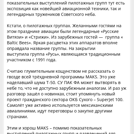
показательных выступлений пилотажных групп тут есть
экспозиция как новейшей авиационной техники, так и
легендарных тружеников Советского неба.
Кстати, о пилотажных группах. Желанными гостями на
этом празднике авиации были легендарные «Русские
Витязи» и «Стрижи». Из зарубежных гостей — группа «
Baltic Bees». Яркая расцветка этих аппаратов вполне
оправдала название группы. На закрытии
выступила группа «Русь», являющаяся традиционным
участником с 1991 года.
Считаю глумительным кощунством не рассказать о
гвозде всей трёхдневной программы MAKS. Это уже
наделавший шума Т-50. СУ ПАК ФА может вытворять в
небе то, что не доступно зарубежным аналогам. И раз уж
разговор зашёл о новинках, стоит упомянуть новый
проект гражданского сектора ОКБ Сухого – SuperJet 100.
Самолёт уже активно используется мексиканскими
авиалиниями, идут переговоры о закупке другими
странами.
Этим и хорош MAKS – помимо показательных
выступлений пилотажных групп и развлечений для