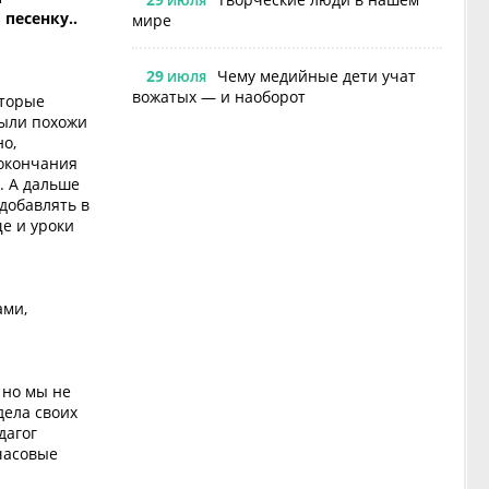
ИЮЛЯ
песенку..
мире
29
Чему медийные дети учат
ИЮЛЯ
вожатых — и наоборот
оторые
 были похожи
но,
 окончания
. А дальше
добавлять в
ще и уроки
ами,
 но мы не
дела своих
дагог
хчасовые