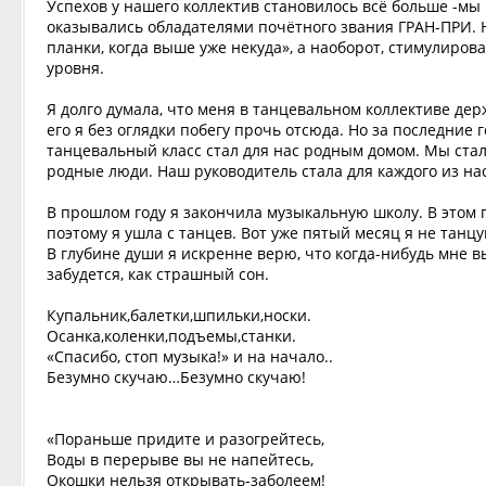
Успехов у нашего коллектив становилось всё больше -мы
оказывались обладателями почётного звания ГРАН-ПРИ. Н
планки, когда выше уже некуда», а наоборот, стимулирова
уровня.
Я долго думала, что меня в танцевальном коллективе де
его я без оглядки побегу прочь отсюда. Но за последние
танцевальный класс стал для нас родным домом. Мы стали
родные люди. Наш руководитель стала для каждого из нас
В прошлом году я закончила музыкальную школу. В этом го
поэтому я ушла с танцев. Вот уже пятый месяц я не танцу
В глубине души я искренне верю, что когда-нибудь мне вы
забудется, как страшный сон.
Купальник,балетки,шпильки,носки.
Осанка,коленки,подъемы,станки.
«Спасибо, стоп музыка!» и на начало..
Безумно скучаю…Безумно скучаю!
«Пораньше придите и разогрейтесь,
Воды в перерыве вы не напейтесь,
Окошки нельзя открывать-заболеем!