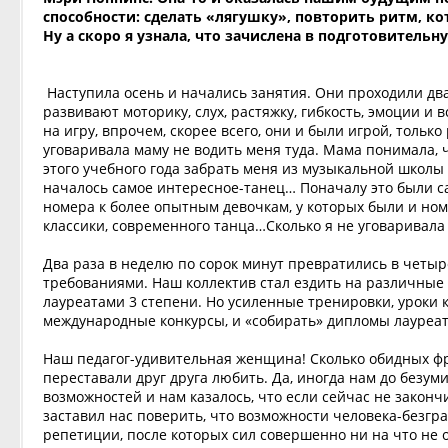
способности: сделать «лягушку», повторить ритм, ко
Ну а скоро я узнала, что зачислена в подготовитель
Наступила осень и начались занятия. Они проходили два
развивают моторику, слух, растяжку, гибкость, эмоции и 
на игру, впрочем, скорее всего, они и были игрой, тольк
уговаривала маму не водить меня туда. Мама понимала, 
этого учебного года забрать меня из музыкальной школы н
началось самое интересное-танец… Поначалу это были с
номера к более опытным девочкам, у которых были и ном
классики, современного танца…Сколько я не уговаривала 
Два раза в неделю по сорок минут превратились в четыр
требованиями. Наш коллектив стал ездить на различные 
лауреатами 3 степени. Но усиленные тренировки, уроки 
международные конкурсы, и «собирать» дипломы лауреат
Наш педагог-удивительная женщина! Сколько обидных фра
переставали друг друга любить. Да, иногда нам до безуми
возможностей и нам казалось, что если сейчас не закончи
заставил нас поверить, что возможности человека-безгра
репетиции, после которых сил совершенно ни на что не 