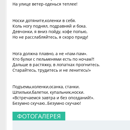
На улице ветер-оденься теплее!
Носки дотяните,коленки в себя.
Коль ногу поднял, подравняй и бока.
Девчонки, я вниз пойду, кофе попью,
Но не расслабляйтесь, я скоро приду!
Нога должна плавно, а не «пам-пам».
Кто булки с пельменями есть по ночам?!
Дальше в растяжку, в лопатках прогнитесь.
Старайтесь, трудитесь и не ленитесь!»
Подъемы,коленки,осанка, станки.
Шпильки,балетки, купальник,носки.
«Встречаемся завтра и без опозданий!».
Безумно скучаю..Безумно скучаю!
ФОТОГАЛЕРЕЯ