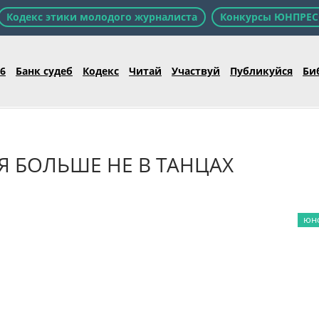
Кодекс этики молодого журналиста
Конкурсы ЮНПРЕС
26
Банк судеб
Кодекс
Читай
Участвуй
Публикуйся
Би
Я БОЛЬШЕ НЕ В ТАНЦАХ
юно