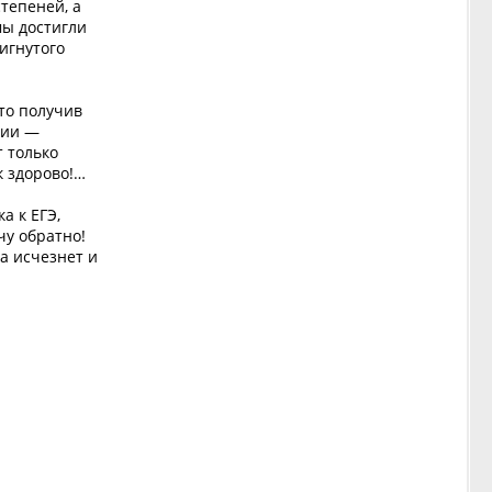
тепеней, а
мы достигли
тигнутого
то получив
ции —
т только
к здорово!…
а к ЕГЭ,
чу обратно!
ка исчезнет и