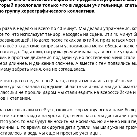
торый прохлопала только что в ладоши учительница, спеть 
ную группу хореографического коллектива.
 раза в неделю и всего по 40 минут. Мы делали упражнения, к
все то, что использует танцор, находясь на сцене. Эти 40 минут
о развивающей. Но даже после таких занятий я, признаться чест
что всё это детские капризы и успокаивала меня, обещая после
авсегда. Годы шли, нагрузка увеличивалась, а я всё не уходила
амые простые движения под музыку, но постепенно меня стали 
ера длиннее, и движения сложнее. А вместе с тем появились е
маму забрать меня, она не соглашалась.
е-пять раз в неделю по 2 часа, а игры сменились серьёзными
конкурсы: сначала городские, областные и были мы дипломант
классики не прошли даром-мы стали ездить на всероссийские и
ов 1 степеней.
з мы слышали из её уст, сколько ссор между всеми нами было,
я не хотелось идти на уроки. Да, очень часто мы достигали пре
тся урок, то нас будут выносить на носилках, но именно наш пе
ничны. В то время, как другие дети гуляли, мы шли уже на трё
оставалось, а ведь мы еще и простые ученицы..