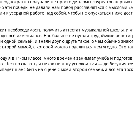
 неоднократно получали не просто дипломы лауреатов первых с
о эти победы не давали нам повод расслабляться с мыслями «
ли к усердной работе над собой, чтобы не опускаться ниже дос
ржит необоходимость получить аттестат музыкальной школы, и ч
 годы всё изменилось. Нас больше не пугали трудоёмкие репети
 одной семьёй, и знали друг о друге такое, о чем обычно знаю
 второй мамой, с которой можно поделиться чем угодно. Это та
ду я в 11-ом классе, много времени занимает учеба и подготовк
ю. Честно сказать, я никак не могу успокоиться — до безумия хо
падет шанс быть на сцене с моей второй семьёй, а вся эта тос