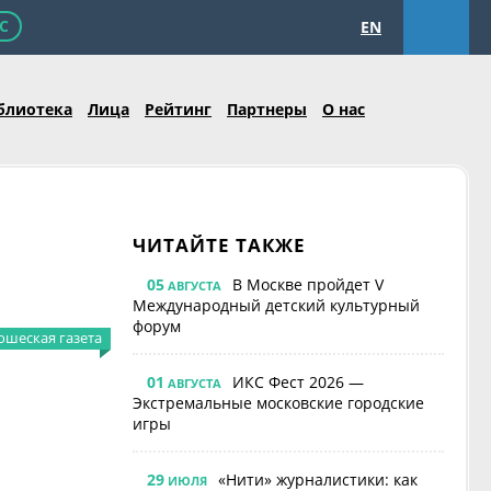
С
EN
блиотека
Лица
Рейтинг
Партнеры
О нас
ЧИТАЙТЕ ТАКЖЕ
05
В Москве пройдет V
АВГУСТА
Международный детский культурный
форум
шеская газета
01
ИКС Фест 2026 —
АВГУСТА
Экстремальные московские городские
игры
29
«Нити» журналистики: как
ИЮЛЯ