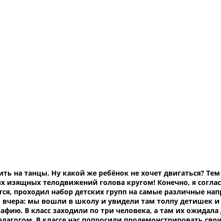
ить на танцы. Ну какой же ребёнок не хочет двигаться? Тем
их изящных телодвижений голова кругом! Конечно, я согла
тся, проходил набор детских групп на самые различные нап
о вчера: мы вошли в школу и увидели там толпу детишек и
рафию. В класс заходили по три человека, а там их ожидала
дагогом. В классе нас попросили продемонстрировать сво