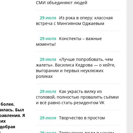
СМИ объединяют людей
29
Из рока в оперу: классная
ИЮЛЯ
встреча с Мингияном Оджаевым
29
Конспекты – важные
ИЮЛЯ
моменты!
29
«Лучше попробовать, чем
ИЮЛЯ
жалеть». Василиса Кедрова — о хейте,
выгорании и первых неуклюжих
роликах
29
Как украсть вилку из
ИЮЛЯ
столовой, полностью провалить съёмки
и всё равно стать резидентом VK
 более,
силась. Был
равления. Я
29
Творчество в простом
ИЮЛЯ
 их
 добрая
и
29
Творческие люди в нашем