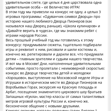
удивительном слете, где целых 4 дня царствовала одна
удивительная особа – её Величество ИГРА!
В этом году мы привезли на конкурс не одну, а целых 3
игровых программы: «Одуванчик-символ Дворца» про
историю нашего любимого Дворца Пионеров (как
назывался наш Дворец раньше), «Школа кулинаров» и
«Давайте верить в чудеса», где мы знакомим ребят с
играми народов России.
Весь прошлый учебный год мы готовились к этому
конкурсу: придумывали сюжеты, тщательно подбирали
игры и реквизит к ним, рисовали и шили костюмы и,
конечно же, репетировали и дарили все, что придумали
детям – главным зрителям и судьям нашего творчества.
И вот мы в Москве! Дни, наполненные удивительными
событиями, просто пролетали с неимоверной скоростью:
конкурс во Дворце творчества детей и молодежи
«Хорошово», выступление на Московской неделе Игры и
Игрушки в историческом месте во Дворце Пионеров на
Воробьевых Горах, экскурсия на Красную площадь и
Арбат, посещение знаменитого циркового шоу братьев
Запашных «Кукла», мастер-классы от самых талантливых
метров игровой культуры России и, конечно же,
бесконечное общение с новыми друзьями.
Конкурс окончен, награды получены (один Диплом 1