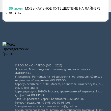
30
МУЗЫКАЛЬНОЕ ПУТЕШЕСТВИЕ НА ЛАЙНЕРЕ
ИЮЛЯ
«ОКЕАН»
© РОО ТО «ЮНПРЕСС» (2001 - 2023)
Название: Мультивидеопортал молодёжи для молодёжи
«ЮНПРЕСС»
Учредитель: Региональная общественная организация «Детское
творческое объединение «ЮНПРЕСС»
Адрес учредителя: 101000, Москва, Кривоколенный переулок, д. 5,
стр. 4, комната 13
Адрес редакции: 101000, Москва, Кривоколенный переулок 5, стр.
4, офис 124, ЮНПРЕСС
Главный редактор: Сергей Борисович Цымбаленко
Телефон редакции: +7 (495) 260-59-95 (доб. 1)
Электронная почта: ynpress.moscow@gmail.com
Техническая поддержка: Евгений Александрович Каменчук, Олег