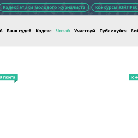
Кодекс этики молодого журналиста
Конкурсы ЮНПРЕС
26
Банк судеб
Кодекс
Читай
Участвуй
Публикуйся
Би
 газета
юно