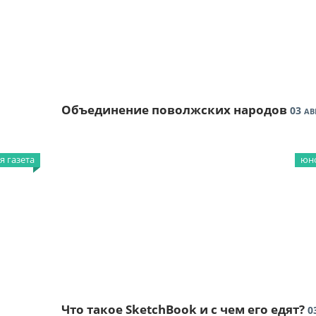
Объединение поволжских народов
03
АВ
 газета
юно
Что такое SketchBook и с чем его едят?
0