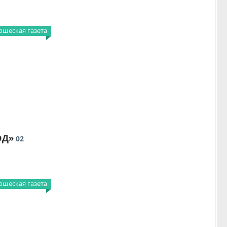
шеская газета
ОД»
02
шеская газета