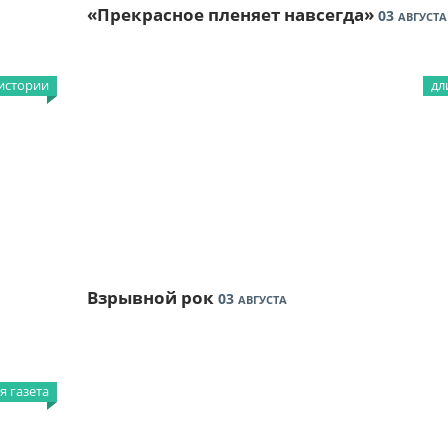
«Прекрасное пленяет навсегда»
03
АВГУСТА
истории
дл
Взрывной рок
03
АВГУСТА
 газета