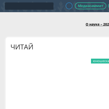
Медиасаммит
О науке – 20
ЧИТАЙ
юношеская