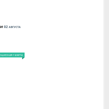
ми
02
АВГУСТА
шеская газета