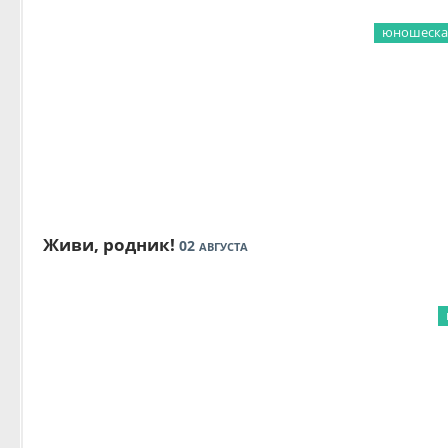
юношеская
Живи, родник!
02
АВГУСТА