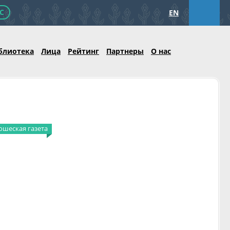
С
EN
блиотека
Лица
Рейтинг
Партнеры
О нас
шеская газета