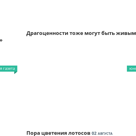
Драгоценности тоже могут быть живы
»
 газета
юно
Пора цветения лотосов
02
АВГУСТА