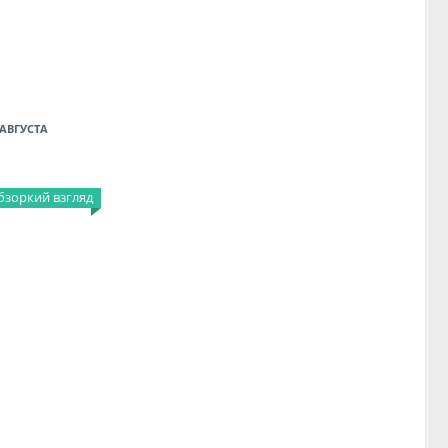
АВГУСТА
бзоркий взгляд