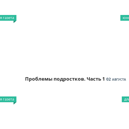
 газета
юно
Проблемы подростков. Часть 1
02
АВГУСТА
 газета
дл