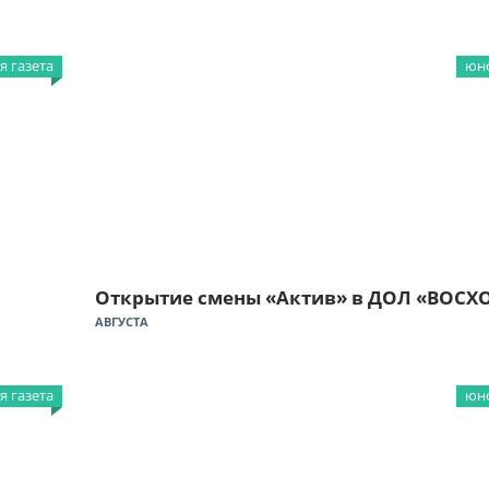
 газета
юно
Открытие смены «Актив» в ДОЛ «ВОСХ
АВГУСТА
 газета
юно