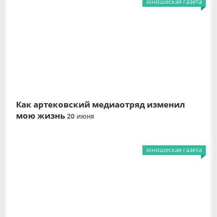
юношеская газета
Как артековский медиаотряд изменил
мою жизнь
20
ИЮНЯ
юношеская газета