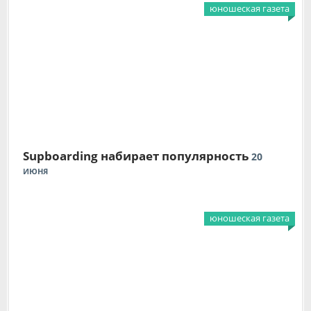
юношеская газета
Supboarding набирает популярность
20
ИЮНЯ
юношеская газета