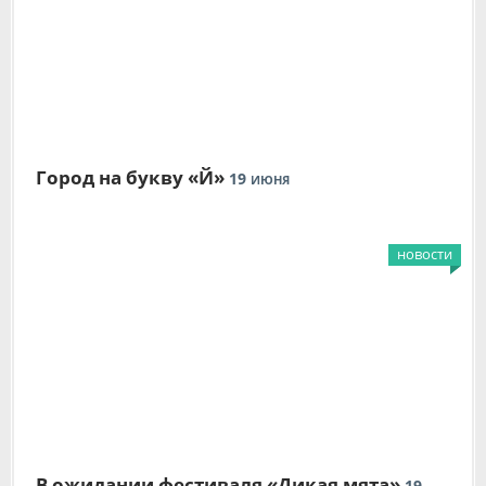
Город на букву «Й»
19
ИЮНЯ
новости
В ожидании фестиваля «Дикая мята»
19