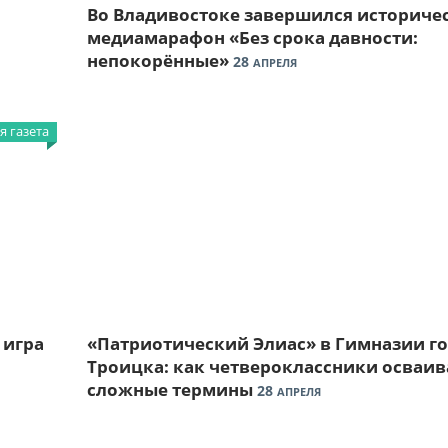
Во Владивостоке завершился историче
медиамарафон «Без срока давности:
непокорённые»
28
АПРЕЛЯ
 газета
 игра
«Патриотический Элиас» в Гимназии г
Троицка: как четвероклассники осваи
сложные термины
28
АПРЕЛЯ