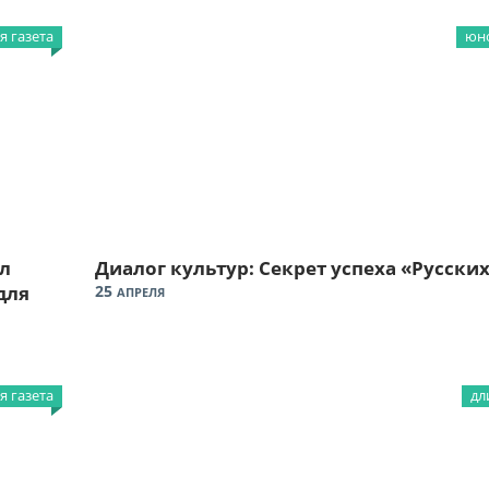
 газета
юно
ел
Диалог культур: Секрет успеха «Русски
для
25
АПРЕЛЯ
 газета
дл