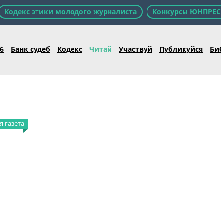
Кодекс этики молодого журналиста
Конкурсы ЮНПРЕС
26
Банк судеб
Кодекс
Читай
Участвуй
Публикуйся
Би
 газета