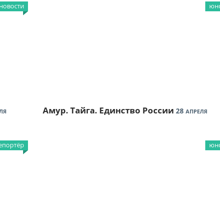
новости
юно
Амур. Тайга. Единство России
28
ЛЯ
АПРЕЛЯ
епортёр
юно