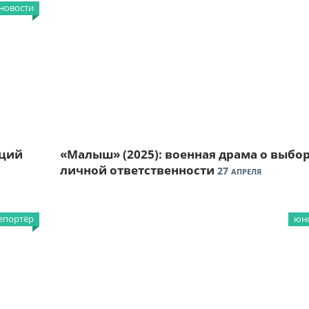
новости
оций
«Малыш» (2025): военная драма о выбор
личной ответственности
27
АПРЕЛЯ
епортёр
юно