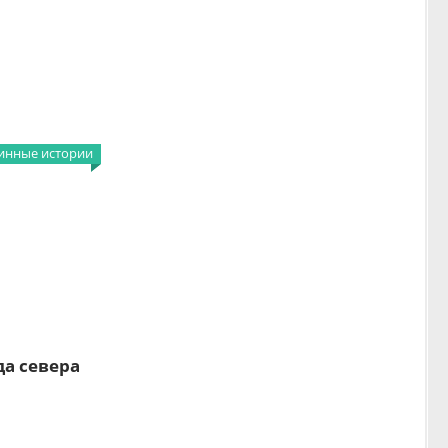
инные истории
да севера