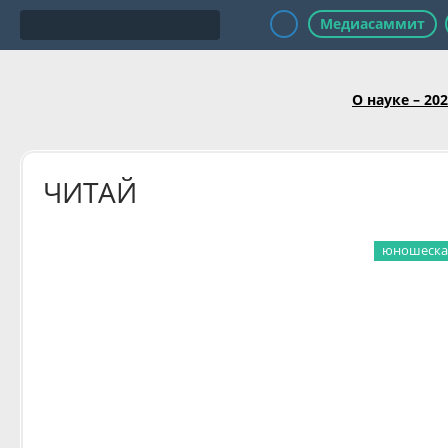
Медиасаммит
О науке – 20
ЧИТАЙ
юношеская