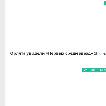
Орлята увидели «Первых среди звёзд»
28
АПРЕ
социальный р