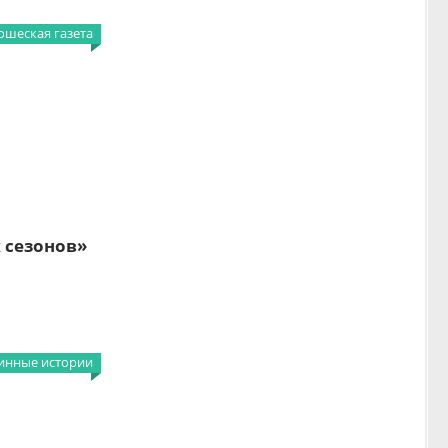
шеская газета
х сезонов»
инные истории