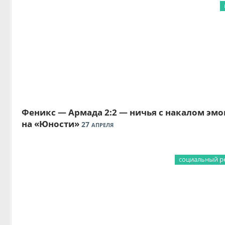
Феникс — Армада 2:2 — ничья с накалом эм
на «Юности»
27
АПРЕЛЯ
социальный р