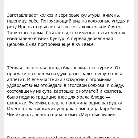
Заготавливает колхоз и зерновые культуры: ячмень,
пшеницу, овёс. Потрясающий вид на колхозные угодья и
реку Ирень открывается с высоты колокольни Свято-
Троицкого храма. Считается, что именно в этих местах
изначально возник Кунгур. А первая деревянная
церковь была построена еще в XVII веке.
Тёплая солнечная погода благоволила экскурсии. От
прогулки на свежем воздухе разыгрался нешуточный
аппетит. И все участники экскурсии с огромным
удовольствием отобедали в столовой колхоза. К обеду,
состоявшему из супа, картошки с котлетой и компота,
было подано традиционное для Урала блюдо —
шанежки, булочки, внешне напоминающие ватрушки.
Именно «шанишками» угощала помещица Коробочка
Чичикова, главного героя поэмы «Мертвые души».
В рамках программы Медиаквеста побывали мы и в