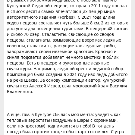
Кунгурской Ледяной пещере, которая в 2011 году попала
в список десяти самых впечатляющих пещер мира
авторитетного издания «Forbes». С 2021 года длина
ходов пещеры составляет чуть больше 8 км, 2 из которых
доступны для посещения туристами. В пещере 48 гротов
и около 70 озёр. Сталактиты, свисающие со сводов
пещеры, сталагнаты, взмывающие вверх как ледяные
колонны, сталагмиты, растущие как ледяные грибы,
завораживают своей неземной красотой. Красная и
синяя подсветка добавляет немного мистики в облик
пещеры. Есть в пещере и рукотворные ледяные
скульптуры. Например, ледяной крест и ледяной собор.
Композиция была создана в 2021 году изо льда, добытого
на реке Шакве. За основу композиции автор, кунгурский
скульптор Алексей Исаев, взял московский Храм Василия
Блаженного.
А ещё, там, в Кунгуре сбылась моя мечта: увидеть, как
тепловые аэростаты (воздушные шары с корзинами,
если по-простому) поднимаются в небо! В тот день
погода была против того, чтобы старт состоялся. С утра