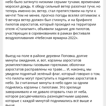
небо было затянуто низкими серыми тучами, временами
моросил дождь. К обеду сильный ветер разогнал тучи, но
теперь именно он, ветер, стал препятствием на пути к
мечте! Тем не менее, прогноз погоды вселял оптимизм: к
9 вечера ветер должен был стихнуть, и на брифинге
пилотов аэростатов, который проходил на территории
отеля «Сталагмит», объявили задание для пилотов,
участвующих в соревнованиях в рамках фестиваля
воздухоплавания «Небесная ярмарка-2022».
Выезд на поле в районе деревни Поповка, долгие
минуты ожидания, и, вот, корзины аэростатов
укомплектованы газовыми горелками, оболочки
аэростатов расправлены на траве…. И, наконец, мы
увидели поднятый зелёный флаг, который говорил о том,
что пилоты могут приступить к поднятию аэростатов в
небо. За считанные минуты в небо один за одним
поднялись корзины с пилотами. Это зрелище
завораживало и не давало оторвать глаз от неба,
которое расцвечивалось разноцветными шарами,
которые с каждой минутой поднимались всё выше и
выше…