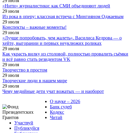
29
июля
«Нити» журналистики: как СМИ объединяют людей
29
июля
Из рока в оперу: классная встреча с Мингияном Оджаевым
29
июля
Конспекты – важные моменты!
29
июля
«Лучше попробовать, чем жалеть». Василиса Кедрова — о
хейте, выгорании и первых неуклюжих роликах
29
июля
Как украсть вилку из столовой, полностью провалить съёмки
и всё равно стать резидентом VK
29
июля
Творчество в простом
29
июля
Творческие люди в нашем мире
29
июля
Чему медийные дети учат вожатых — и наоборот
О науке – 2026
Банк судеб
Кодекс
Читай
Участвуй
Публикуйся