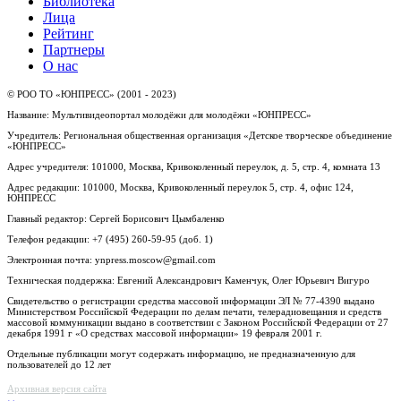
Библиотека
Лица
Рейтинг
Партнеры
О нас
© РОО ТО «ЮНПРЕСС» (2001 - 2023)
Название: Мультивидеопортал молодёжи для молодёжи «ЮНПРЕСС»
Учредитель: Региональная общественная организация «Детское творческое объединение
«ЮНПРЕСС»
Адрес учредителя: 101000, Москва, Кривоколенный переулок, д. 5, стр. 4, комната 13
Адрес редакции: 101000, Москва, Кривоколенный переулок 5, стр. 4, офис 124,
ЮНПРЕСС
Главный редактор: Сергей Борисович Цымбаленко
Телефон редакции: +7 (495) 260-59-95 (доб. 1)
Электронная почта: ynpress.moscow@gmail.com
Техническая поддержка: Евгений Александрович Каменчук, Олег Юрьевич Вигуро
Свидетельство о регистрации средства массовой информации ЭЛ № 77-4390 выдано
Министерством Российской Федерации по делам печати, телерадиовещания и средств
массовой коммуникации выдано в соответствии с Законом Российской Федерации от 27
декабря 1991 г «О средствах массовой информации» 19 февраля 2001 г.
Отдельные публикации могут содержать информацию, не предназначенную для
пользователей до 12 лет
Архивная версия сайта