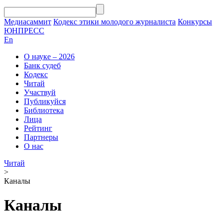
Медиасаммит
Кодекс этики молодого журналиста
Конкурсы
ЮНПРЕСС
En
О науке – 2026
Банк судеб
Кодекс
Читай
Участвуй
Публикуйся
Библиотека
Лица
Рейтинг
Партнеры
О нас
Читай
>
Каналы
Каналы