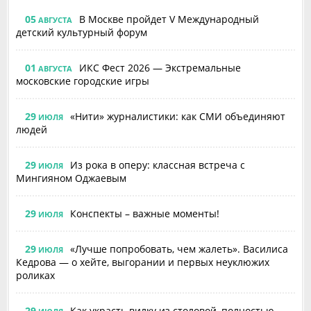
05
В Москве пройдет V Международный
АВГУСТА
детский культурный форум
01
ИКС Фест 2026 — Экстремальные
АВГУСТА
московские городские игры
29
«Нити» журналистики: как СМИ объединяют
ИЮЛЯ
людей
29
Из рока в оперу: классная встреча с
ИЮЛЯ
Мингияном Оджаевым
29
Конспекты – важные моменты!
ИЮЛЯ
29
«Лучше попробовать, чем жалеть». Василиса
ИЮЛЯ
Кедрова — о хейте, выгорании и первых неуклюжих
роликах
29
Как украсть вилку из столовой, полностью