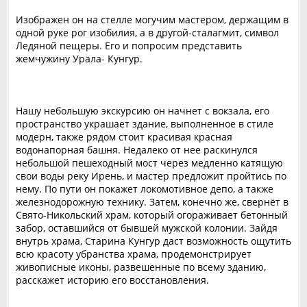
Изображен он на стелле могучим мастером, держащим в
одной руке рог изобилия, а в другой-сталагмит, символ
Ледяной пещеры. Его и попросим представить
жемчужину Урала- Кунгур.
Нашу небольшую экскурсию он начнет с вокзала, его
пространство украшает здание, выполненное в стиле
модерн, также рядом стоит красивая красная
водонапорная башня. Недалеко от нее раскинулся
небольшой пешеходный мост через медленно катящую
свои воды реку Ирень, и мастер предложит пройтись по
нему. По пути он покажет локомотивное депо, а также
железнодорожную технику. Затем, конечно же, свернёт в
Свято-Никольский храм, который огораживает бетонный
забор, оставшийся от бывшей мужской колонии. Зайдя
внутрь храма, Старина Кунгур даст возможность ощутить
всю красоту убранства храма, продемонстрирует
живописные иконы, развешенные по всему зданию,
расскажет историю его восстановления.