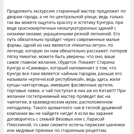
Продолжить экскурсию старинный мастер предложит по
дворам города, а не по центральной улице, ведь только
так вы можете ощутить красоту и эстетику Кунгура, при
виде краснокирпичных неоштукатуренных зданий с
низкими окнами, украшенными резной лепниной. Его
путь обязательно пройдет через современные малые
формы, одной из них является «Никитка-летун», по
легенде, которую он нам обязательно расскажет, потерев
пятку Никитке, можете быть уверены, что оно, ваше
самое главное желание, сбудется. Покажет Старина
Кунгур и «Самовар», который напоминает о том, что
Кунгур все-таки является чайным городом, раньше его
называли «купеческой республикой», ведь здесь жили
купцы-чаеторговцы, имевшие фасовочные артели,
торговые лавки, а чай поступал в них аж из Китая!!!! При
желании гостеприимный мастер проведет вас на
чаепитие, в краеведческом музее, расположенном
неподалеку. Такого ароматного чая в теплой душевной
компании вы не найдете нигде! А если вы заранее
договоритесь с семьёй Вязовых или с Ларисой
Плюсниной, то сами сможете испечь пермские шанежки
или медовые пряники по старинным рецептам.