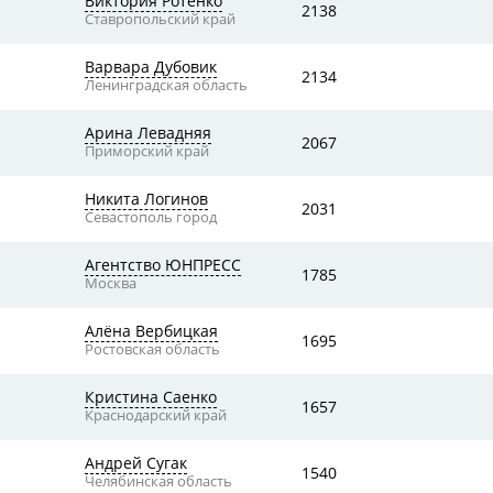
Виктория Ротенко
2138
Ставропольский край
Варвара Дубовик
2134
Ленинградская область
Арина Левадняя
2067
Приморский край
Никита Логинов
2031
Севастополь город
Агентство ЮНПРЕСС
1785
Москва
Алёна Вербицкая
1695
Ростовская область
Кристина Саенко
1657
Краснодарский край
Андрей Сугак
1540
Челябинская область