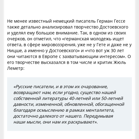
Не менее известный немецкий писатель Герман Гессе
также детально анализировал творчество Достоевского
и уделял ему большое внимание. Так, в одном из своих
очерков, он отметил, что «германская молодежь ищет
ответа, в сфере мировоззрения, уже не у Гете и даже не у
Ницше, а именно у Достоевского» и «что вот уж 30 лет
они читаются в Европе с захватывающим интересом». О
его творчестве высказался в том числе и критик Жюль
Ле­метр:
«Русские писатели, и в этом их очарование,
возвращают нам, если угод­но, существо нашей
собственной литературы 40-летней или 50-летней
дав­ности, измененной, обновленной, обогащенной
благодаря осмысле­нию в рам­ках менталитета,
достаточно далекого от нашего. Передумы­вая
наши мысли, они нам их раскрывают».