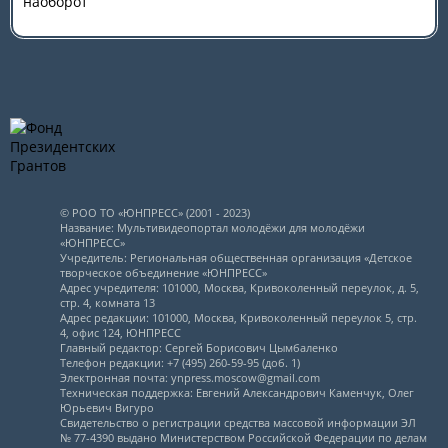
наоборот
© РОО ТО «ЮНПРЕСС» (2001 - 2023)
Название: Мультивидеопортал молодёжи для молодёжи
«ЮНПРЕСС»
Учредитель: Региональная общественная организация «Детское
творческое объединение «ЮНПРЕСС»
Адрес учредителя: 101000, Москва, Кривоколенный переулок, д. 5,
стр. 4, комната 13
Адрес редакции: 101000, Москва, Кривоколенный переулок 5, стр.
4, офис 124, ЮНПРЕСС
Главный редактор: Сергей Борисович Цымбаленко
Телефон редакции: +7 (495) 260-59-95 (доб. 1)
Электронная почта: ynpress.moscow@gmail.com
Техническая поддержка: Евгений Александрович Каменчук, Олег
Юрьевич Вигуро
Свидетельство о регистрации средства массовой информации ЭЛ
№ 77-4390 выдано Министерством Российской Федерации по делам