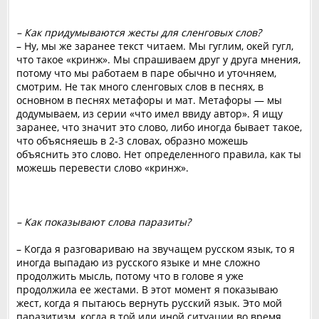
– Как придумываются жесты для сленговых слов?
– Ну, мы же заранее текст читаем. Мы гуглим, окей гугл,
что такое «кринж». Мы спрашиваем друг у друга мнения,
потому что мы работаем в паре обычно и уточняем,
смотрим. Не так много сленговых слов в песнях, в
основном в песнях метафоры и мат. Метафоры — мы
додумываем, из серии «что имел ввиду автор». Я ищу
заранее, что значит это слово, либо иногда бывает такое,
что объясняешь в 2-3 словах, образно можешь
объяснить это слово. Нет определенного правила, как ты
можешь перевести слово «кринж».
– Как показывают слова паразиты?
– Когда я разговариваю на звучащем русском язык, то я
иногда выпадаю из русского языке и мне сложно
продолжить мысль, потому что в голове я уже
продолжила ее жестами. В этот момент я показываю
жест, когда я пытаюсь вернуть русский язык. Это мой
паразитизм, когда в той или иной ситуации во время