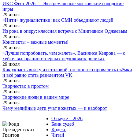
ИКС Фест 2026 — Экстремальные московские городские
игры
29
июля
«Нити» журналистики: как СМИ объединяют людей
29
июля
Из рока в оперу: классная встреча с Мингияном Оджаевым
29
июля
Конспекты – важные моменты!
29
июля
«Лучше попробовать, чем жалеть». Василиса Кедрова — о
хейте, выгорании и первых неуклюжих роликах
29
июля
Как украсть вилку из столовой, полностью провалить съёмки
и всё равно стать резидентом VK
29
июля
Творчество в простом
29
июля
Творческие люди в нашем мире
29
июля
Чему медийные дети учат вожатых — и наоборот
О науке – 2026
Банк судеб
Кодекс
Читай