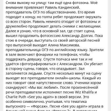
Снова выхожу на улицу: там ещё одна фотозона. Моё
внимание привлекает Равиль Кандинский,
преподаватель ОГЭ по обществознанию. Его время
подходит к концу, но толпа ребят продолжает окружать
со всех сторон. Равиль немного отходит от фотозоны и
дружелюбно продолжает делать снимки с желающими.
Далее я узнаю, что в основной зал, где стоит сцена,
вышел продолжить фотосессию Александр Долгих. Пока
стою в очереди, выступать со своей авторской песней
про выпускной выходит Алина Максимова,
преподавательница ОГЭ по английскому языку. Зрители
в зале включают фонарики на телефонах, чтобы
поддержать девушку. Спустя полчаса мне так и не
удаётся сфотографироваться с Александром. Он убегает
в сторону сцены, говоря, что опаздывает. Зал
заполняется людьми. Спустя несколько минут на сцену
выходят все преподаватели онлайн-школы. Каждый из
них говорит своё напутственное слово. Ученики хором
скандируют: «Мы вас любим!». После произнесённой
речи преподаватели исполняют песню Wiz Khalifa и
Charlie Puth «See you again» в своей версии. Это
особенно символично, учитывая, что тематика
выпускного — «Форсаж». Песня «See you again» играла в
финальной сцене фильма «Форсаж 7». В исполнении