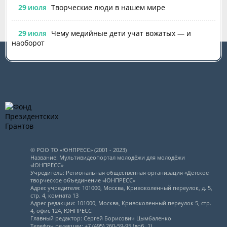
29
Творческие люди в нашем мире
ИЮЛЯ
29
Чему медийные дети учат вожатых — и
ИЮЛЯ
наоборот
© РОО ТО «ЮНПРЕСС» (2001 - 2023)
Название: Мультивидеопортал молодёжи для молодёжи
«ЮНПРЕСС»
Учредитель: Региональная общественная организация «Детское
творческое объединение «ЮНПРЕСС»
Адрес учредителя: 101000, Москва, Кривоколенный переулок, д. 5,
стр. 4, комната 13
Адрес редакции: 101000, Москва, Кривоколенный переулок 5, стр.
4, офис 124, ЮНПРЕСС
Главный редактор: Сергей Борисович Цымбаленко
Телефон редакции: +7 (495) 260-59-95 (доб. 1)