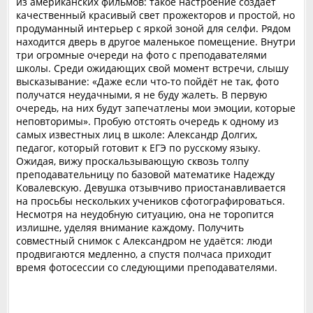
из американских фильмов: такое настроение создаёт
качественный красивый свет прожекторов и простой, но
продуманный интерьер с яркой зоной для селфи. Рядом
находится дверь в другое маленькое помещение. Внутри
три огромные очереди на фото с преподавателями
школы. Среди ожидающих свой момент встречи, слышу
высказывание: «Даже если что-то пойдёт не так, фото
получатся неудачными, я не буду жалеть. В первую
очередь, на них будут запечатлены мои эмоции, которые
неповторимы». Пробую отстоять очередь к одному из
самых известных лиц в школе: Александр Долгих,
педагог, который готовит к ЕГЭ по русскому языку.
Ожидая, вижу проскальзывающую сквозь толпу
преподавательницу по базовой математике Надежду
Ковалевскую. Девушка отзывчиво приостанавливается
на просьбы нескольких учеников сфотографироваться.
Несмотря на неудобную ситуацию, она не торопится
излишне, уделяя внимание каждому. Получить
совместный снимок с Александром не удаётся: люди
продвигаются медленно, а спустя полчаса приходит
время фотосессии со следующими преподавателями.