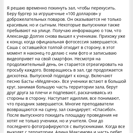
Я решаю временно покинуть зал, чтобы перекусить.
Беру бургер за игрушечные «100 долларов» у
доброжелательных поваров. Он оказывается не только
красивым, но и сытным. Некоторые выпускники также
пребывают на улице. Получаю информацию о том, что
Александр Долгих снова вышел к ученикам. Прихожу уже
к концу, когда официальная фотосессия завершается.
Саша с оставшейся толпой отходит в сторону, в этот
момент я наконец-то делаю с ним фото и записываю
видеопривет на свой смартфон. Несмотря на
продолжительный день, он старается отреагировать на
просьбу каждого. Возвращаюсь в зал, где продолжается
дискотека. Выпускной подходит к концу. Включают
песню Басты «Медлячок». Все ученики встают в большой
круг, занимая большую часть территории зала, берут
друг друга за плечи и подпевают, раскачиваясь из
стороны в сторону. Наступает идиллия, все понимают,
что праздник завершается. Многие преподаватели
возвращаются на сцену, зал скандирует: «Спасибо!».
После выпускного покидать площадку проведения не
хотят не только ученики, но и учителя. Они до
последнего фотографируются с выпускниками. Когда все
выходят с территории, Алина Максимова и часть ребят