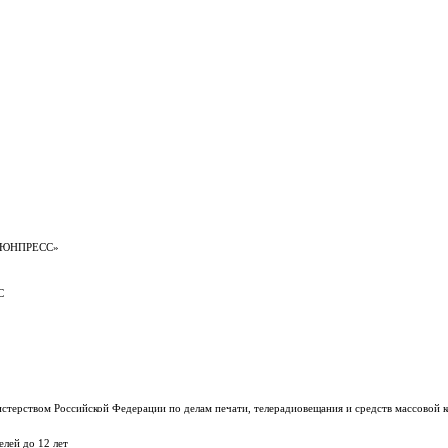
е «ЮНПРЕСС»
С
терством Российской Федерации по делам печати, телерадиовещания и средств массовой к
лей до 12 лет