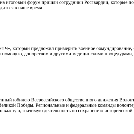
 на итоговый форум пришли сотрудники Росгвардии, которые под
диться в наше время.
мя Ч», который предложил примерить военное обмундирование, 
й помощью, донорством и другими медицинскими процедурами, а
енный юбилею Всероссийского общественного движения Волон
икой Победы. Региональные и федеральные команды волонтеро
ю важную, значимую деятельность по сохранению исторической 