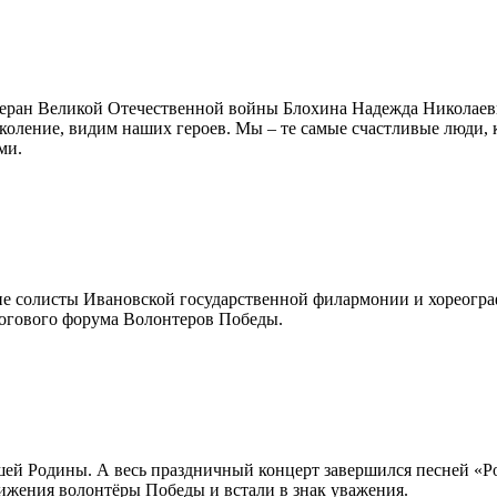
етеран Великой Отечественной войны Блохина Надежда Николаев
коление, видим наших героев. Мы – те самые счастливые люди, к
ми.
ие солисты Ивановской государственной филармонии и хореогра
тогового форума Волонтеров Победы.
ашей Родины. А весь праздничный концерт завершился песней «Ро
ижения волонтёры Победы и встали в знак уважения.