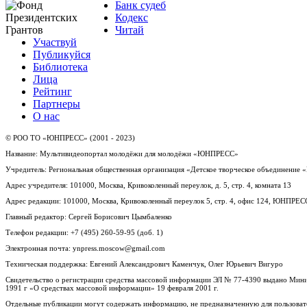
Банк судеб
Кодекс
Читай
Участвуй
Публикуйся
Библиотека
Лица
Рейтинг
Партнеры
О нас
© РОО ТО «ЮНПРЕСС» (2001 - 2023)
Название: Мультивидеопортал молодёжи для молодёжи «ЮНПРЕСС»
Учредитель: Региональная общественная организация «Детское творческое объединени
Адрес учредителя: 101000, Москва, Кривоколенный переулок, д. 5, стр. 4, комната 13
Адрес редакции: 101000, Москва, Кривоколенный переулок 5, стр. 4, офис 124, ЮНПРЕС
Главный редактор: Сергей Борисович Цымбаленко
Телефон редакции: +7 (495) 260-59-95 (доб. 1)
Электронная почта: ynpress.moscow@gmail.com
Техническая поддержка: Евгений Александрович Каменчук, Олег Юрьевич Вигуро
Свидетельство о регистрации средства массовой информации ЭЛ № 77-4390 выдано Минис
1991 г «О средствах массовой информации» 19 февраля 2001 г.
Отдельные публикации могут содержать информацию, не предназначенную для пользовате