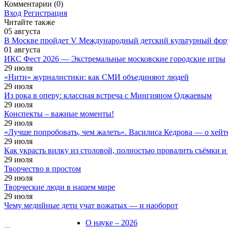
Комментарии (0)
Вход
Регистрация
Читайте также
05
августа
В Москве пройдет V Международный детский культурный фор
01
августа
ИКС Фест 2026 — Экстремальные московские городские игры
29
июля
«Нити» журналистики: как СМИ объединяют людей
29
июля
Из рока в оперу: классная встреча с Мингияном Оджаевым
29
июля
Конспекты – важные моменты!
29
июля
«Лучше попробовать, чем жалеть». Василиса Кедрова — о хей
29
июля
Как украсть вилку из столовой, полностью провалить съёмки и
29
июля
Творчество в простом
29
июля
Творческие люди в нашем мире
29
июля
Чему медийные дети учат вожатых — и наоборот
О науке – 2026