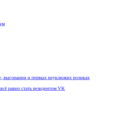
ум
те, выгорании и первых неуклюжих роликах
 всё равно стать резидентом VK