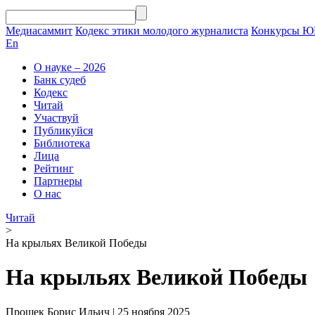
Медиасаммит
Кодекс этики молодого журналиста
Конкурсы 
En
О науке – 2026
Банк судеб
Кодекс
Читай
Участвуй
Публикуйся
Библиотека
Лица
Рейтинг
Партнеры
О нас
Читай
>
На крыльях Великой Победы
На крыльях Великой Победы
Прошек Борис Ильич | 25
ноября
2025