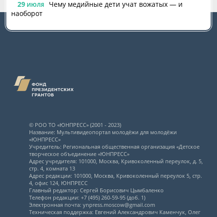
29
Чему медийные дети учат вожатых — и
ИЮЛЯ
наоборот
© РОО ТО «ЮНПРЕСС» (2001 - 2023)
Название: Мультивидеопортал молодёжи для молодёжи
«ЮНПРЕСС»
Учредитель: Региональная общественная организация «Детское
творческое объединение «ЮНПРЕСС»
Адрес учредителя: 101000, Москва, Кривоколенный переулок, д. 5,
стр. 4, комната 13
Адрес редакции: 101000, Москва, Кривоколенный переулок 5, стр.
4, офис 124, ЮНПРЕСС
Главный редактор: Сергей Борисович Цымбаленко
Телефон редакции: +7 (495) 260-59-95 (доб. 1)
Электронная почта: ynpress.moscow@gmail.com
Техническая поддержка: Евгений Александрович Каменчук, Олег