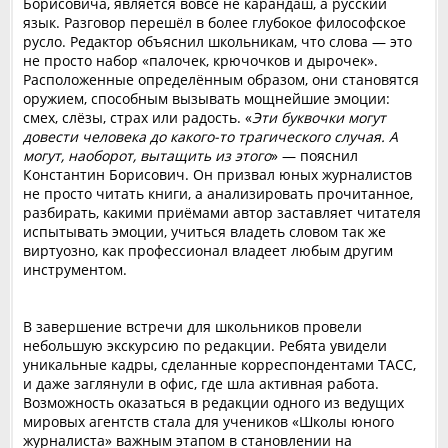
Борисовича, является вовсе не карандаш, а русский
язык. Разговор перешёл в более глубокое философское
русло. Редактор объяснил школьникам, что слова — это
не просто набор «палочек, крючочков и дырочек».
Расположенные определённым образом, они становятся
оружием, способным вызывать мощнейшие эмоции:
смех, слёзы, страх или радость. «
Эти буквочки могут
довести человека до какого-то трагического случая. А
могут, наоборот, вытащить из этого
» — пояснил
Константин Борисович. Он призвал юных журналистов
не просто читать книги, а анализировать прочитанное,
разбирать, какими приёмами автор заставляет читателя
испытывать эмоции, учиться владеть словом так же
виртуозно, как профессионал владеет любым другим
инструментом.
В завершение встречи для школьников провели
небольшую экскурсию по редакции. Ребята увидели
уникальные кадры, сделанные корреспондентами ТАСС,
и даже заглянули в офис, где шла активная работа.
Возможность оказаться в редакции одного из ведущих
мировых агентств стала для учеников «Школы юного
журналиста» важным этапом в становлении на