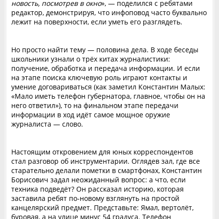
новость, посмотрев в окно
», — поделился с ребятами
редактор, демонстрируя, что инфоповод часто буквально
лежит на поверхности, если уметь его разглядеть.
Но просто найти тему — половина дела. В ходе беседы
школьники узнали о трёх китах журналистики:
получение, обработка и передача информации. И если
на этапе поиска ключевую роль играют контакты и
умение договариваться (как заметил Константин Малых:
«Мало иметь телефон губернатора, главное, чтобы он на
него ответил»), то на финальном этапе передачи
информации в ход идёт самое мощное оружие
журналиста — слово.
Настоящим откровением для юных корреспондентов
стал разговор об инструментарии. Оглядев зал, где все
старательно делали пометки в смартфонах, Константин
Борисович задал неожиданный вопрос: а что, если
техника подведёт? Он рассказал историю, которая
заставила ребят по-новому взглянуть на простой
канцелярский предмет. Представьте: Ямал, вертолёт,
буровая, а на улице минус 54 градуса. Телефон