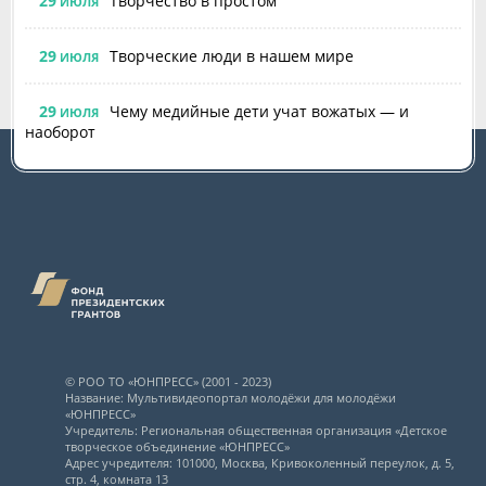
29
Творчество в простом
ИЮЛЯ
29
Творческие люди в нашем мире
ИЮЛЯ
29
Чему медийные дети учат вожатых — и
ИЮЛЯ
наоборот
© РОО ТО «ЮНПРЕСС» (2001 - 2023)
Название: Мультивидеопортал молодёжи для молодёжи
«ЮНПРЕСС»
Учредитель: Региональная общественная организация «Детское
творческое объединение «ЮНПРЕСС»
Адрес учредителя: 101000, Москва, Кривоколенный переулок, д. 5,
стр. 4, комната 13