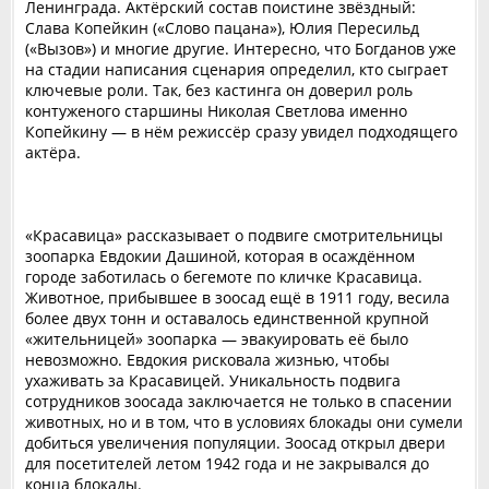
Ленинграда. Актёрский состав поистине звёздный:
Слава Копейкин («Слово пацана»), Юлия Пересильд
(«Вызов») и многие другие. Интересно, что Богданов уже
на стадии написания сценария определил, кто сыграет
ключевые роли. Так, без кастинга он доверил роль
контуженого старшины Николая Светлова именно
Копейкину — в нём режиссёр сразу увидел подходящего
актёра.
«Красавица» рассказывает о подвиге смотрительницы
зоопарка Евдокии Дашиной, которая в осаждённом
городе заботилась о бегемоте по кличке Красавица.
Животное, прибывшее в зоосад ещё в 1911 году, весила
более двух тонн и оставалось единственной крупной
«жительницей» зоопарка — эвакуировать её было
невозможно. Евдокия рисковала жизнью, чтобы
ухаживать за Красавицей. Уникальность подвига
сотрудников зоосада заключается не только в спасении
животных, но и в том, что в условиях блокады они сумели
добиться увеличения популяции. Зоосад открыл двери
для посетителей летом 1942 года и не закрывался до
конца блокады.